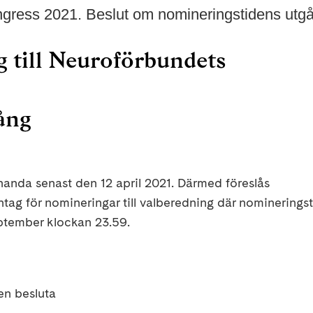
ngress 2021. Beslut om nomineringstidens utg
g till Neuroförbundets
ång
handa senast den 12 april 2021. Därmed föreslås
ag för nomineringar till valberedning där nominerings
eptember klockan 23.59.
en besluta