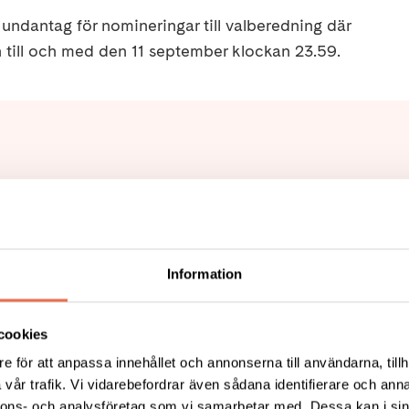
undantag för nomineringar till valberedning där
 till och med den 11 september klockan 23.59.
ng Kongress 2021
(68,2 KB)
Information
cookies
Tipsa
Skri
e för att anpassa innehållet och annonserna till användarna, tillh
vår trafik. Vi vidarebefordrar även sådana identifierare och anna
nnons- och analysföretag som vi samarbetar med. Dessa kan i sin