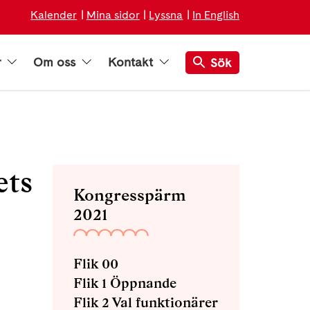
Kalender
Mina sidor
Lyssna
In English
r
Om oss
Kontakt
Sök
ets
Kongresspärm
2021
Flik 00
Flik 1 Öppnande
Flik 2 Val funktionärer