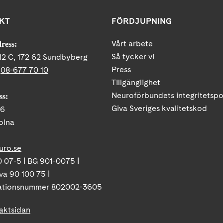
KT
FÖRDJUPNING
Vårt arbete
ress:
Så tycker vi
12 C, 172 62 Sundbyberg
Press
:
08-677 70 10
Tillgänglighet
Neuroförbundets integritetspo
ss:
Giva Sveriges kvalitetskod
86
olna
uro.se
 07-5 | BG 901-0075 |
va 90 100 75 |
ationsnummer 802002-3605
taktsidan