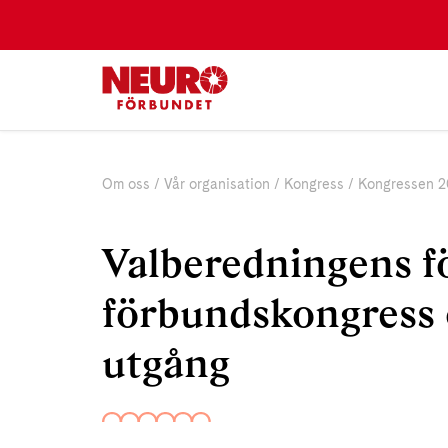
Om oss
Vår organisation
Kongress
Kongressen 2
Valberedningens fö
förbundskongress
utgång