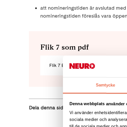
att nomineringstiden är avslutad med 
nomineringstiden föreslås vara öppen
Flik 7 som pdf
Flik 7 Beslut nomineringstidens utgå
Samtycke
Denna webbplats använder 
Dela denna sida:
Vi använder enhetsidentifierar
sociala medier och analysera 
till de sociala medier och a