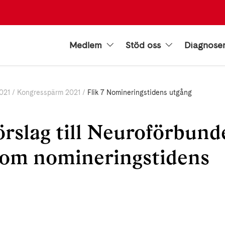
Medlem
Stöd oss
Diagnose
021
Kongresspärm 2021
Flik 7 Nomineringstidens utgång
rslag till Neuroförbund
 om nomineringstidens