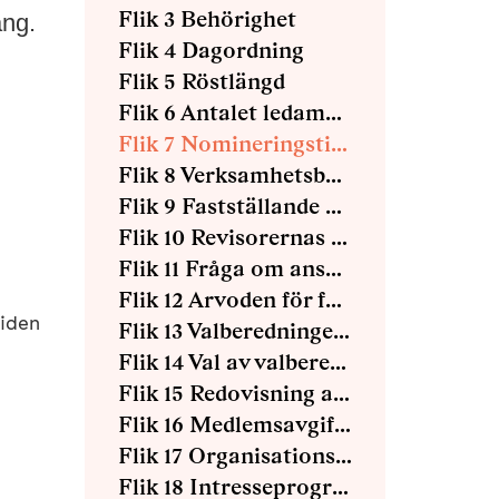
Flik 3 Behörighet
ång.
Flik 4 Dagordning
Flik 5 Röstlängd
Flik 6 Antalet ledamöter och suppleanter i styrelsen
Flik 7 Nomineringstidens utgång
Flik 8 Verksamhetsberättelser
Flik 9 Fastställande av resultat och balans
Flik 10 Revisorernas berättelser
Flik 11 Fråga om ansvarsfrihet
Flik 12 Arvoden för förtroendevalda - förslag
tiden
Flik 13 Valberedningens förslag
Flik 14 Val av valberedning
Flik 15 Redovisning av bifallna motioner 2017
Flik 16 Medlemsavgifter
Flik 17 Organisationsöversyn
Flik 18 Intresseprogram