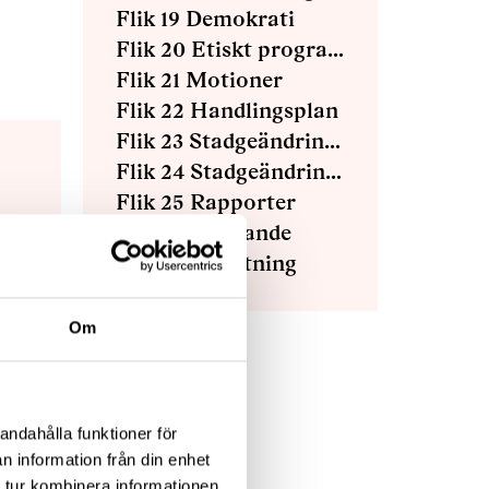
Flik 19 Demokrati
Flik 20 Etiskt program
Flik 21 Motioner
Flik 22 Handlingsplan
Flik 23 Stadgeändringar
Flik 24 Stadgeändringar stiftelser
Flik 25 Rapporter
Flik 26 Uttalande
Flik 27 Avslutning
Om
v ut
andahålla funktioner för
n information från din enhet
 tur kombinera informationen