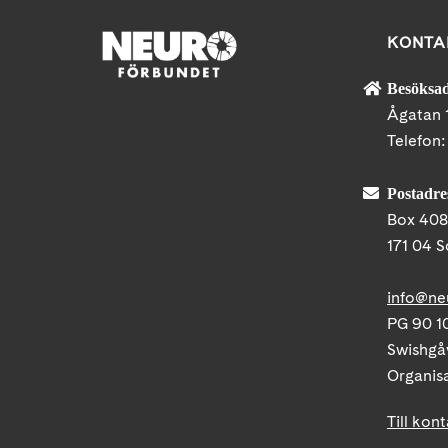
KONTA
Besöksad
Ågatan 
Telefon
Postadre
Box 40
171 04 S
info@ne
PG 90 10
Swishgå
Organis
Till kon