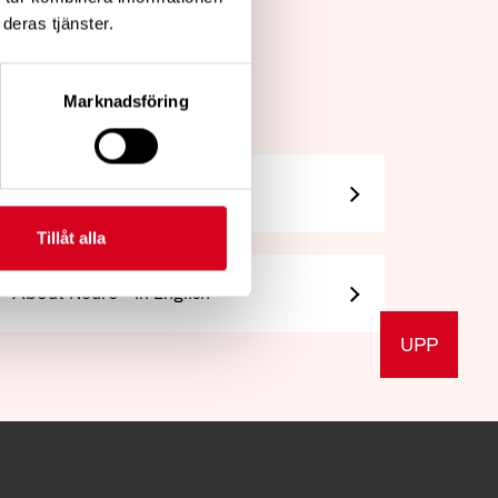
deras tjänster.
Marknadsföring
Så tycker vi
Tillåt alla
About Neuro - In English
UPP