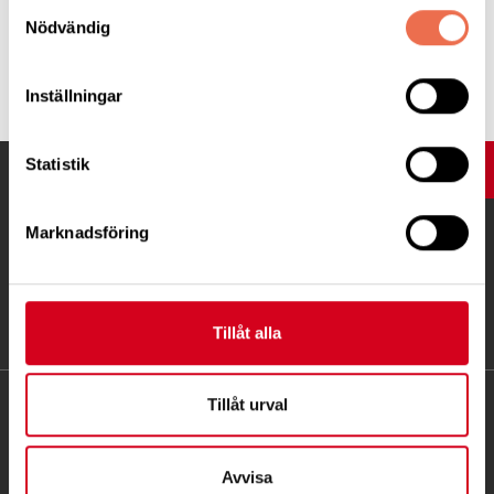
Samtyckesval
Nödvändig
Tipsa
Inställningar
Statistik
UPP
Marknadsföring
Tillåt alla
Tillåt urval
KONTAKT
Besöksadress:
Avvisa
Ågatan 12 C, 172 62 Sundbyberg