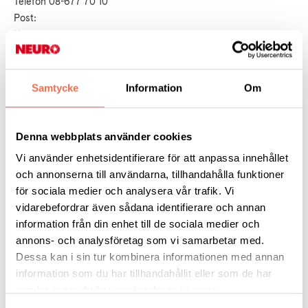
Telefon 08-677 70 10
Post:
Neuro
Box 4086
171 04 Solna
Samtycke
Information
Om
Om du anser att vi brister i vår hantering av personuppgifter
kan du även
kontakta Datainspektionen
, som är
Denna webbplats använder cookies
tillsynsmyndighet:
Vi använder enhetsidentifierare för att anpassa innehållet
och annonserna till användarna, tillhandahålla funktioner
för sociala medier och analysera vår trafik. Vi
Neuroförbundets integritetspolicy
vidarebefordrar även sådana identifierare och annan
information från din enhet till de sociala medier och
Integritetspolicy Neuroförbundet
(283,1 KB)
annons- och analysföretag som vi samarbetar med.
Dessa kan i sin tur kombinera informationen med annan
information som du har tillhandahållit eller som de har
samlat in när du har använt deras tjänster.