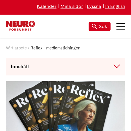
Kalender
Mina sidor
Lyssna
In English
Sök
Vårt arbete
Reflex - medlemstidningen
Innehåll