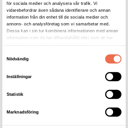
för sociala medier och analysera vår trafik. Vi
vidarebefordrar även sådana identifierare och annan
information från din enhet till de sociala medier och
annons- och analysföretag som vi samarbetar med.
Reflex 2020 (årgång 36)
Dessa kan i sin tur kombinera informationen med annan
information som du har tillhandahållit eller som de har
samlat in när du har använt deras tjänster.
Samtyckesval
Nödvändig
Nummer 1
Inställningar
Nummer 2
Statistik
Nummer 3
Marknadsföring