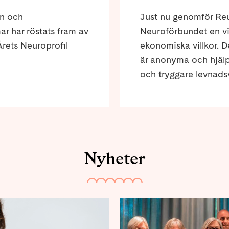
en och
Just nu genomför Re
r har röstats fram av
Neuroförbundet en v
rets Neuroprofil
ekonomiska villkor. D
är anonyma och hjälp
och tryggare levnadsv
Nyheter