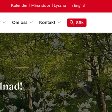
Kalender
Mina sidor
Lyssna
In English
r
Om oss
Kontakt
Sök
lnad!