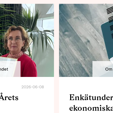
ndet
Om 
2026-06-08
Årets
Enkätunde
ekonomiska