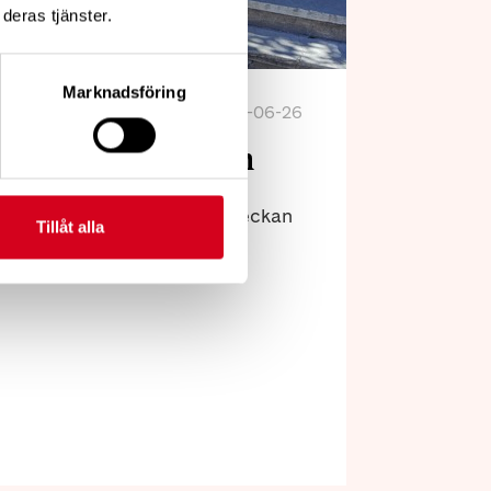
deras tjänster.
Neuroförbundet
Marknadsföring
2026-06-26
 från Almedalen
medverkat under Almedalsveckan
Tillåt alla
 Visby.