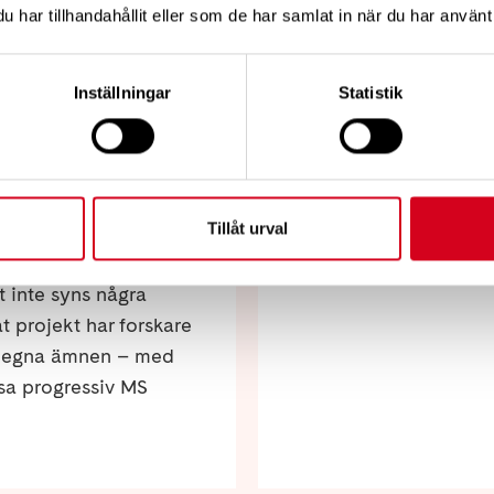
har tillhandahållit eller som de har samlat in när du har använt 
Om 
Inställningar
Statistik
2026-06-30
mnen kan
Våra tankar
försämring
Neuroförbundet har 
Tillåt urval
i ett varmt och soligt
a personer med MS som
t inte syns några
at projekt har forskare
ns egna ämnen – med
sa progressiv MS