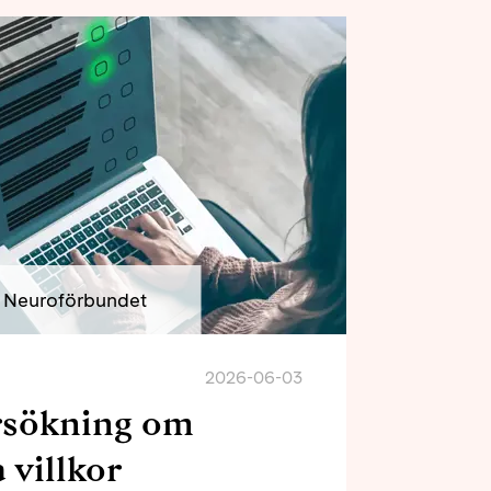
Neuroförbundet
2026-06-03
rsökning om
 villkor