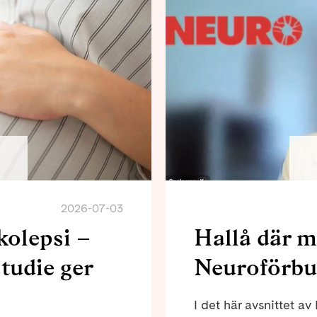
2026-07-03
kolepsi –
Hallå där 
tudie ger
Neuroförbu
I det här avsnittet a