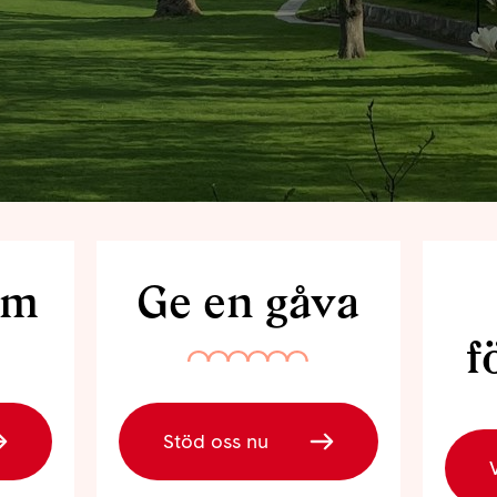
em
Ge en gåva
f
Stöd oss nu