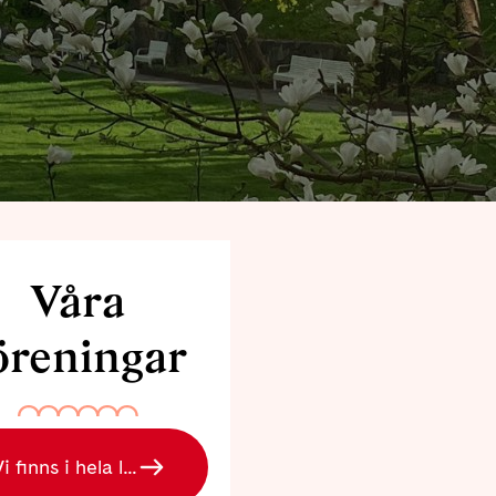
Våra
öreningar
Vi finns i hela landet