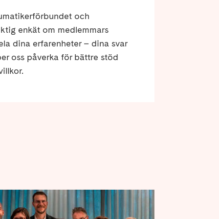
umatikerförbundet och
iktig enkät om medlemmars
ela dina erfarenheter – dina svar
er oss påverka för bättre stöd
illkor.