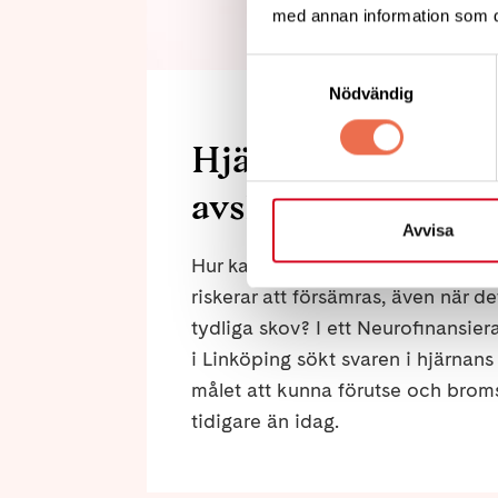
med annan information som du 
Forskning
Samtyckesval
Nödvändig
Hjärnans signalä
avslöja tidig MS-
Avvisa
Hur kan man i tid upptäcka vilk
riskerar att försämras, även när de
tydliga skov? I ett Neurofinansier
i Linköping sökt svaren i hjärna
målet att kunna förutse och brom
tidigare än idag.