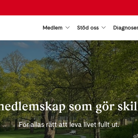
Medlem
Stöd oss
Diagnose
medlemskap som gör skil
För allas rätt att leva livet fullt ut.