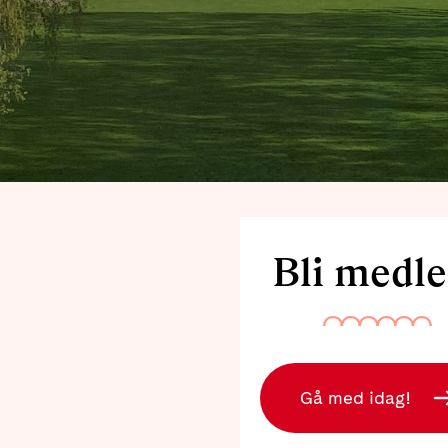
Bli medl
Gå med idag!