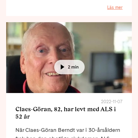
Läs mer
2022-11-07
Claes-Göran, 82, har levt med ALS i
52 år
När Claes-Göran Berndt var i 30-årsåldern