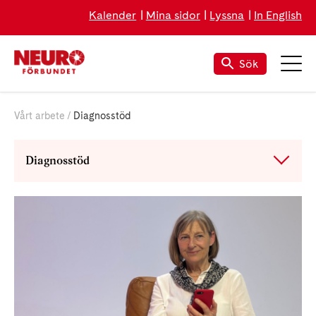
Kalender
Mina sidor
Lyssna
In English
Sök
Vårt arbete
Diagnosstöd
Diagnosstöd