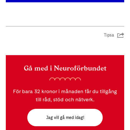
Tipsa
Gå med i Neuroförbundet
För bara 32 kronor i månaden får du tillgång
till råd, stöd och nätverk.
Jag vill gå med idag!