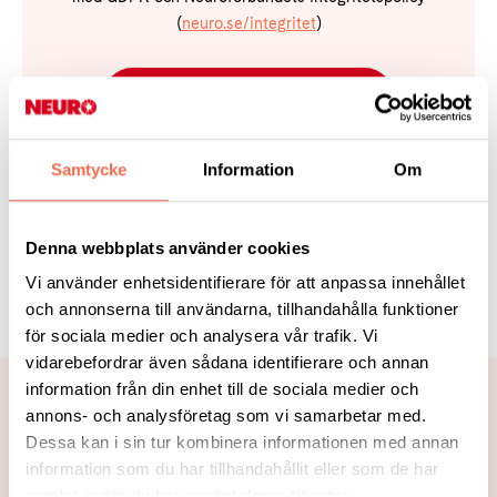
(
neuro.se/integritet
)
Prenumerera nu!
Samtycke
Information
Om
Denna webbplats använder cookies
Tipsa
Vi använder enhetsidentifierare för att anpassa innehållet
och annonserna till användarna, tillhandahålla funktioner
för sociala medier och analysera vår trafik. Vi
vidarebefordrar även sådana identifierare och annan
information från din enhet till de sociala medier och
Nyheter om att vara anhörig
annons- och analysföretag som vi samarbetar med.
Dessa kan i sin tur kombinera informationen med annan
information som du har tillhandahållit eller som de har
samlat in när du har använt deras tjänster.