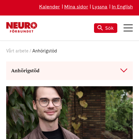
Kalender
Mina sidor
Lyssna
In English
Sök
Vårt arbete
Anhörigstöd
Anhörigstöd