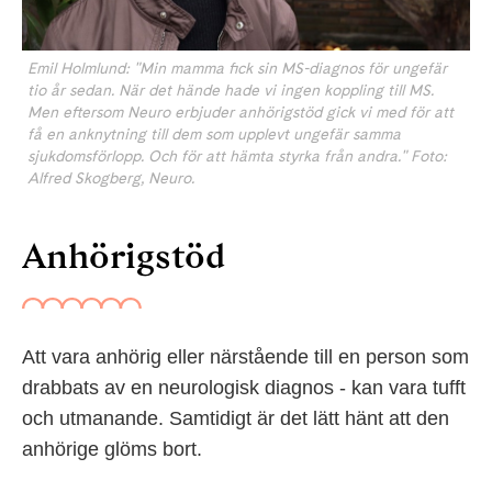
Emil Holmlund: "Min mamma fick sin MS-diagnos för ungefär
tio år sedan. När det hände hade vi ingen koppling till MS.
Men eftersom Neuro erbjuder anhörigstöd gick vi med för att
få en anknytning till dem som upplevt ungefär samma
sjukdomsförlopp. Och för att hämta styrka från andra." Foto:
Alfred Skogberg, Neuro.
Anhörigstöd
Att vara anhörig eller närstående till en person som
drabbats av en neurologisk diagnos - kan vara tufft
och utmanande. Samtidigt är det lätt hänt att den
anhörige glöms bort.