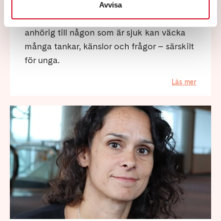
neurodegenerativ sjukdom. YTAN erbjuder
Avvisa
digitala stödgrupper för unga. Att vara
anhörig till någon som är sjuk kan väcka
många tankar, känslor och frågor – särskilt
för unga.
Läs mer