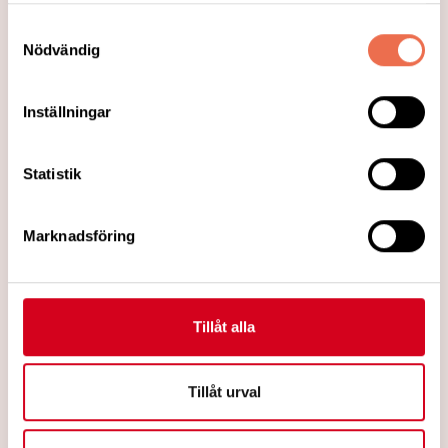
Samtyckesval
Nödvändig
Inställningar
Statistik
Marknadsföring
2025-08-13
Digitala stödgrupper för barn och
unga som är anhöriga
Tillåt alla
YTAN (Young Together Against
Neurodegenerative Diseases) är en
Tillåt urval
plattform som är skapad av och för unga
anhöriga till någon som är drabbad av en