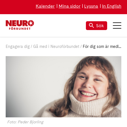
Kalender
Mina sidor
Lyssna
In English
Sök
Engagera dig
Gå med i Neuroförbundet
För dig som är medlem
Foto: Peder Bjorling