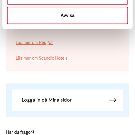
Våra samarbetspartners
Som medlem i Neuroförbundet får du en mängd unika
Avvisa
medlemsförmåner som både du och din familj kan ha
glädje av.
Läs mer om Peugot
Läs mer om Scandic Hotels
Logga in på Mina sidor
Har du frågor?