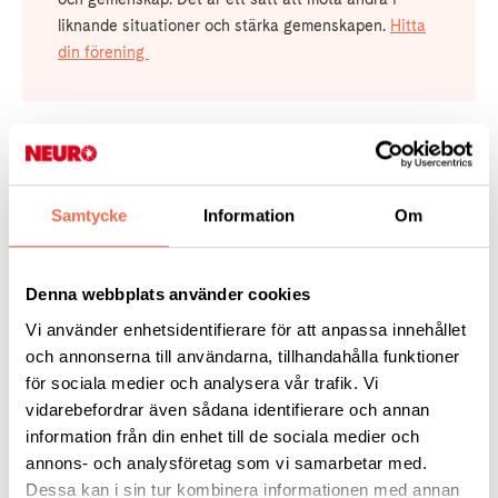
liknande situationer och stärka gemenskapen.
Hitta
din förening
Möjlighet att påverka och engagera
Samtycke
Information
Om
dig
Som medlem har du möjlighet att Neuroförbundets
Denna webbplats använder cookies
arbete och driva frågor som är viktiga för dig. Du kan
engagera dig i lokala eller nationella aktiviteter,
Vi använder enhetsidentifierare för att anpassa innehållet
arbetsgrupper, påverkansarbete eller styrelsearbete
och annonserna till användarna, tillhandahålla funktioner
om du vill.
för sociala medier och analysera vår trafik. Vi
vidarebefordrar även sådana identifierare och annan
information från din enhet till de sociala medier och
annons- och analysföretag som vi samarbetar med.
Dessa kan i sin tur kombinera informationen med annan