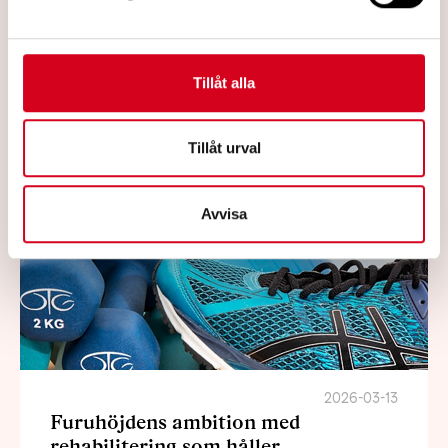
vardagsliv och livskvalitet, skriver
doktorn.com.
Tillåt alla
Läs mer
Tillåt urval
Avvisa
2026-03-13
Furuhöjdens ambition med
rehabilitering som håller