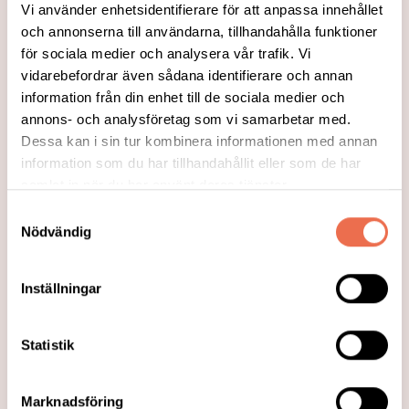
Vi använder enhetsidentifierare för att anpassa innehållet
och annonserna till användarna, tillhandahålla funktioner
för sociala medier och analysera vår trafik. Vi
vidarebefordrar även sådana identifierare och annan
information från din enhet till de sociala medier och
annons- och analysföretag som vi samarbetar med.
Dessa kan i sin tur kombinera informationen med annan
information som du har tillhandahållit eller som de har
2026-04-14
Mitokondriestörning osynlig orsak
samlat in när du har använt deras tjänster.
till hjärntrötthet
Samtyckesval
Nödvändig
Hjärntrötthet är för många ett osynligt och
missförstått funktionshinder, där den
Inställningar
egentliga orsaken ofta döljer sig på
cellnivå. Forskning visar att störningar i
Statistik
mitokondrierna, cellens egna kraftverk,
kan rubba energiförsörjningen till hjärnan
och ge svåra konsekvenser för både
Marknadsföring