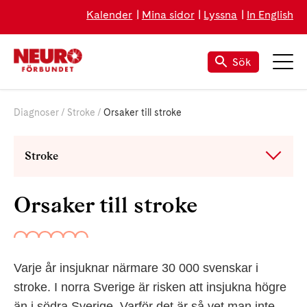
Kalender
Mina sidor
Lyssna
In English
Sök
Diagnoser
Stroke
Orsaker till stroke
Stroke
Orsaker till stroke
Varje år insjuknar närmare 30 000 svenskar i
stroke. I norra Sverige är risken att insjukna högre
än i södra Sverige. Varför det är så vet man inte