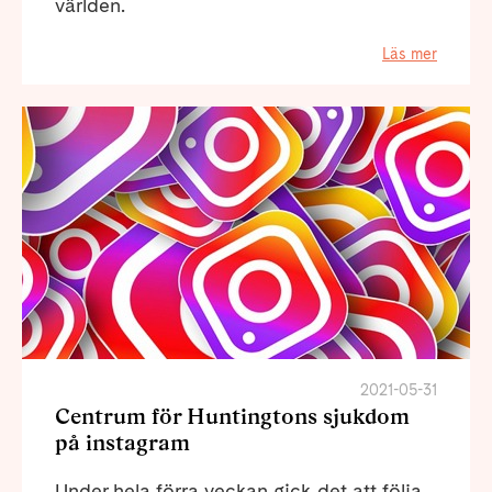
världen.
Läs mer
2021-05-31
Centrum för Huntingtons sjukdom
på instagram
Under hela förra veckan gick det att följa