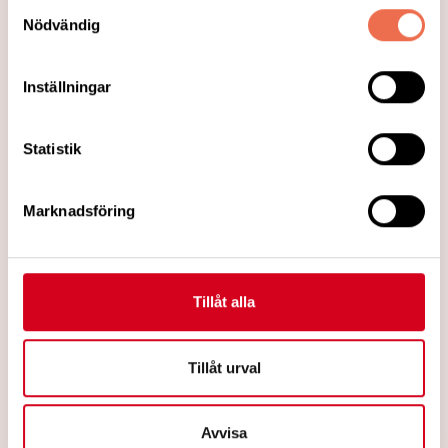
från Forska Sverige
Samtyckesval
Nödvändig
Hur vanligt är det med neurologisk
sjukdom i Sverige? Vad kostar det? Hur
Inställningar
kan medicinsk forskning och utveckling
bidra till att rädda liv och spara pengar?
Statistik
Den 30 maj, på Internationella MS-dagen,
presenterade Stiftelsen Forska!Sverige ett
Marknadsföring
nytt faktablad som ger svar på de
frågorna.
Läs mer
Tillåt alla
Tillåt urval
Avvisa