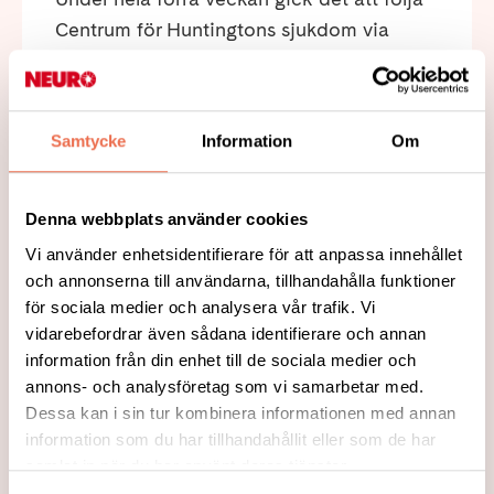
Centrum för Huntingtons sjukdom via
Sahlgrenskas instagramkonto.
Läs mer
Samtycke
Information
Om
Denna webbplats använder cookies
Vi använder enhetsidentifierare för att anpassa innehållet
och annonserna till användarna, tillhandahålla funktioner
för sociala medier och analysera vår trafik. Vi
vidarebefordrar även sådana identifierare och annan
information från din enhet till de sociala medier och
annons- och analysföretag som vi samarbetar med.
Dessa kan i sin tur kombinera informationen med annan
information som du har tillhandahållit eller som de har
2021-05-31
samlat in när du har använt deras tjänster.
Faktablad om neurologisk sjukdom