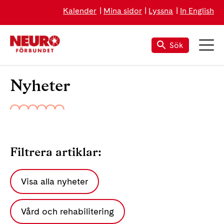
Kalender
Mina sidor
Lyssna
In English
Sök
Nyheter
Filtrera artiklar:
Visa alla nyheter
Vård och rehabilitering