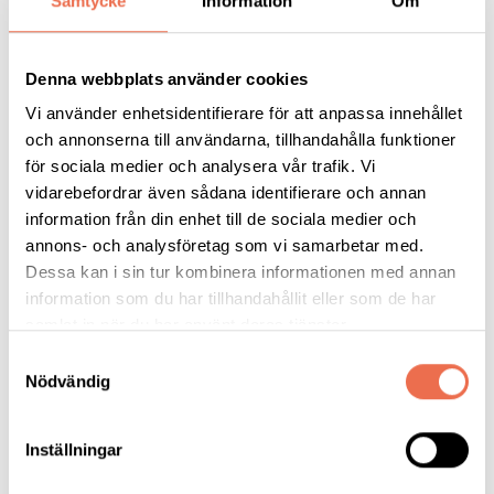
Samtycke
Information
Om
Medlemsnytt Neuro Lundabygden Nr 1 2025
(238,4 KB)
Denna webbplats använder cookies
Vi använder enhetsidentifierare för att anpassa innehållet
och annonserna till användarna, tillhandahålla funktioner
Medlemsnytt Neuro Lundabygden Nr 4 2024
(425,8 KB)
för sociala medier och analysera vår trafik. Vi
vidarebefordrar även sådana identifierare och annan
information från din enhet till de sociala medier och
Neuro Lundabygden Medlemsnytt Nr 3 2024 (1)
(828,6 KB)
annons- och analysföretag som vi samarbetar med.
Dessa kan i sin tur kombinera informationen med annan
information som du har tillhandahållit eller som de har
samlat in när du har använt deras tjänster.
Medlemsnytt För Neuro Lundabygden Nr 2 2024
(4,5 MB)
Samtyckesval
Nödvändig
Medlemsnytt Nr 1 2024
(333,3 KB)
Inställningar