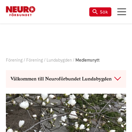
Sök
Förening
Förening
Lundabygden
Medlemsnytt
Välkommen till Neuroförbundet Lundabygden