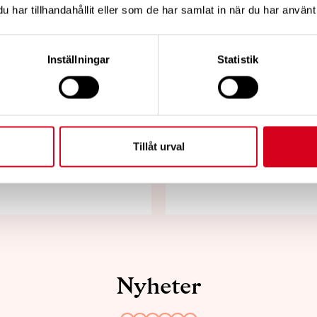
har tillhandahållit eller som de har samlat in när du har använt 
-Neuro
Neuroförbu
Inställningar
Statistik
- Medlemstr
Annegården
 Lomma
Lund, onsd
Tillåt urval
augusti
Nyheter