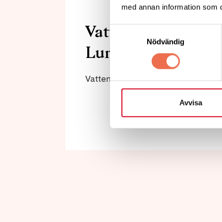
med annan information som du 
Vattengymnastik 
Samtyckesval
Nödvändig
Lundabygden
Vattengymnastik på Habo Gård i
Avvisa