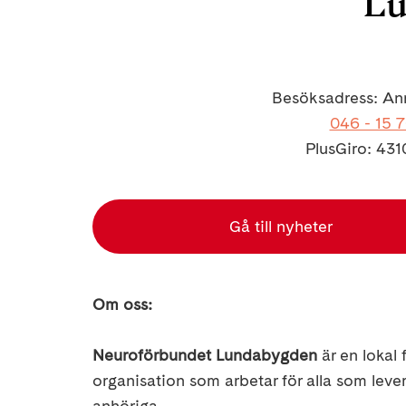
Lu
Besöksadress: An
046 - 15 
PlusGiro: 431
Gå till nyheter
Om oss:
Neuroförbundet Lundabygden
är en lokal
organisation som arbetar för alla som lev
anhöriga.