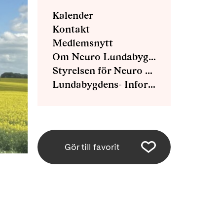
Kalender
Kontakt
Medlemsnytt
Om Neuro Lundabygden
Styrelsen för Neuro Lundabygden
Lundabygdens- Informations blad
Gör till favorit