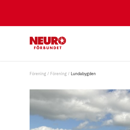
Förening
Förening
Lundabygden