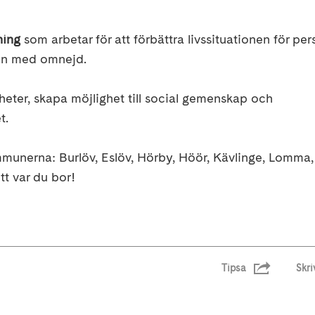
ning
som arbetar för att förbättra livssituationen för per
en med omnejd.
heter, skapa möjlighet till social gemenskap och
t.
munerna: Burlöv, Eslöv, Hörby, Höör, Kävlinge, Lomma
t var du bor!
Tipsa
Skri