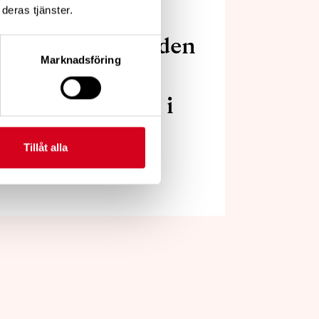
deras tjänster.
ndet Lundabygden
Marknadsföring
äff på
, Skansvägen 5 i
agen den 26
Tillåt alla