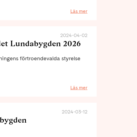
Läs mer
2024-04-02
det Lundabygden 2026
ingens förtroendevalda styrelse
Läs mer
2024-03-12
bygden