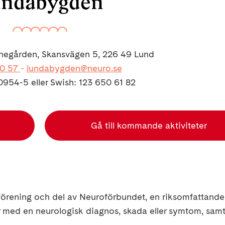
ndabygden
negården, Skansvägen 5, 226 49 Lund
70 57
-
lundabygden@neuro.se
0954-5 eller Swish: 123 650 61 82
Gå till kommande aktiviteter
 förening och del av Neuroförbundet, en riksomfattande
er med en neurologisk diagnos, skada eller symtom, sam