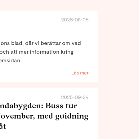
2026-08-05
ions blad, där vi berättar om vad
ch att mer information kring
hemsidan.
Läs mer
2025-09-24
dabygden: Buss tur
November, med guidning
åt