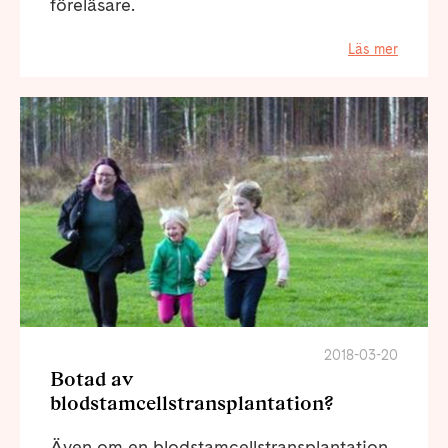
föreläsare.
Läs mer
2018-03-20
Botad av
blodstamcellstransplantation?
Även om en blodstamcellstransplantation