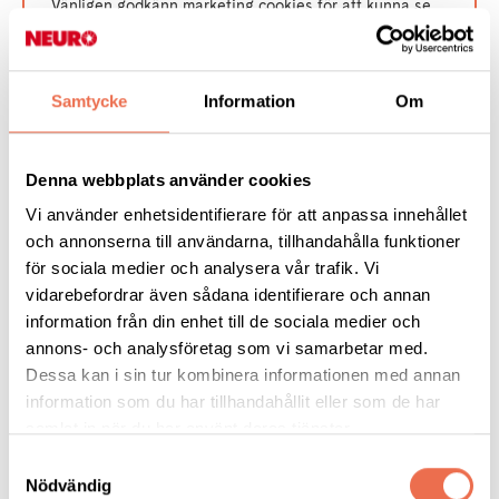
Vänligen godkänn marketing cookies för att kunna se
videon
Samtycke
Information
Om
Ändra cookies inställningar
Denna webbplats använder cookies
Vi använder enhetsidentifierare för att anpassa innehållet
och annonserna till användarna, tillhandahålla funktioner
"My dream is alive" är en film som ger hopp och kraft att
för sociala medier och analysera vår trafik. Vi
fortsätta med ditt liv och dina drömmar även om du fått
vidarebefordrar även sådana identifierare och annan
diagnosen MS. Idag finns så mycket hjälp att få tack vara
information från din enhet till de sociala medier och
forskningens framsteg. Filmen är skapad av de unga med MS
annons- och analysföretag som vi samarbetar med.
som ingår i nätverket Nordiskt MS-råd i samarbete med Nerd
Dessa kan i sin tur kombinera informationen med annan
Productions.
information som du har tillhandahållit eller som de har
samlat in när du har använt deras tjänster.
Samtyckesval
Nödvändig