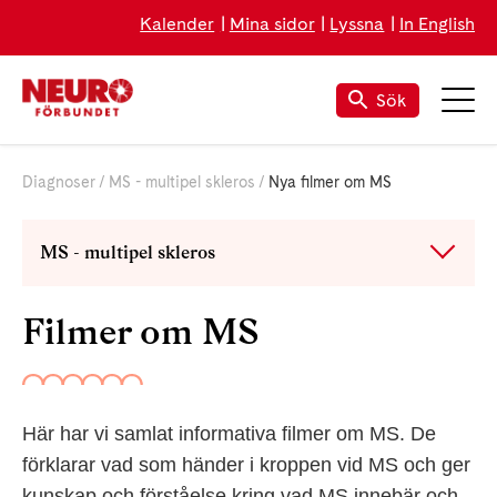
Kalender
Mina sidor
Lyssna
In English
Sök
Diagnoser
MS - multipel skleros
Nya filmer om MS
MS - multipel skleros
Filmer om MS
Här har vi samlat informativa filmer om MS. De
förklarar vad som händer i kroppen vid MS och ger
kunskap och förståelse kring vad MS innebär och