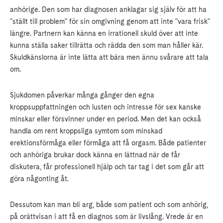
anhörige. Den som har diagnosen anklagar sig själv för att ha
"ställt till problem" för sin omgivning genom att inte "vara frisk"
längre. Partnern kan känna en irrationell skuld över att inte
kunna ställa saker tillrätta och rädda den som man håller kär.
Skuldkänslorna är inte lätta att bära men ännu svårare att tala
om.
Sjukdomen påverkar många gånger den egna
kroppsuppfattningen och lusten och intresse för sex kanske
minskar eller försvinner under en period. Men det kan också
handla om rent kroppsliga symtom som minskad
erektionsförmåga eller förmåga att få orgasm. Både patienter
och anhöriga brukar dock känna en lättnad när de får
diskutera, får professionell hjälp och tar tag i det som går att
göra någonting åt.
Dessutom kan man bli arg, både som patient och som anhörig,
på orättvisan i att få en diagnos som är livslång. Vrede är en