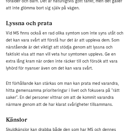
förälder och barn. Det är naturligtvis gott tänkt, men det gäller
att inte glömma bort sig själv på vägen.
Lyssna och prata
Vid MS finns också en rad olika symtom som inte syns utåt och
det kan vara svårt att förstå hur det är att uppleva dem. Som
närstående är det viktigt att stödja genom att lyssna och
faktiskt visa att man vill veta hur symtomen upplevs. Ge en
extra lång kram när orden inte räcker till och försök att vara
lyhörd för nyanser även om det kan vara svårt.
Ett förhållande kan stärkas om man kan prata med varandra,
hitta gemensamma prioriteringar i livet och fokusera på "rätt
saker". En del personer vittnar om att de kommit varandra
närmare genom att de har klarat svårigheter tillsammans.
Känslor
Skuldkänslor kan drabba både den som har MS och dennes