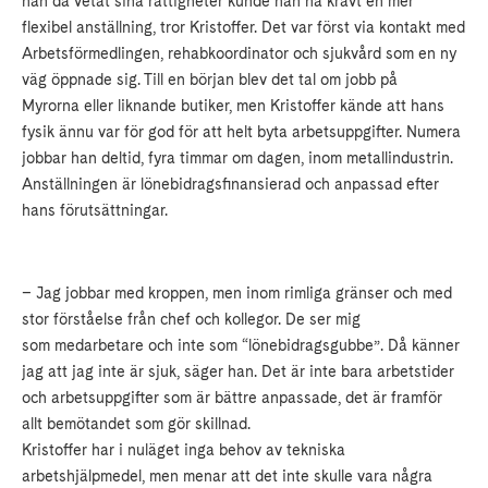
han då vetat sina rättigheter kunde han ha krävt en mer
flexibel anställning, tror Kristoffer. Det var först via kontakt med
Arbetsförmedlingen, rehabkoordinator och sjukvård som en ny
väg öppnade sig. Till en början blev det tal om jobb på
Myrorna eller liknande butiker, men Kristoffer kände att hans
fysik ännu var för god för att helt byta arbetsuppgifter. Numera
jobbar han deltid, fyra timmar om dagen, inom metallindustrin.
Anställningen är lönebidragsfinansierad och anpassad efter
hans förutsättningar.
– Jag jobbar med kroppen, men inom rimliga gränser och med
stor förståelse från chef och kollegor. De ser mig
som medarbetare och inte som “lönebidragsgubbe”. Då känner
jag att jag inte är sjuk, säger han. Det är inte bara arbetstider
och arbetsuppgifter som är bättre anpassade, det är framför
allt bemötandet som gör skillnad.
Kristoffer har i nuläget inga behov av tekniska
arbetshjälpmedel, men menar att det inte skulle vara några