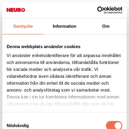
Att prata med barnen är därför viktigt, men kan ibland vara
svårt. En del föräldrar vet inte vad de ska säga och är rädda att
det som de berättar gör mer skada än nytta. En del barn ställer
Samtycke
Information
Om
frågor om vad som händer, andra blir tysta och drar sig undan.
Det finns böcker anpassade för barn i olika åldrar, bland andra
Denna webbplats använder cookies
My Elins mamma har MS som finns i en nytryckt upplaga. Boken
Vi använder enhetsidentifierare för att anpassa innehållet
kan beställs direkt av Merck som uppdaterat boken
och annonserna till användarna, tillhandahålla funktioner
bestallning@merckgroup.com
för sociala medier och analysera vår trafik. Vi
vidarebefordrar även sådana identifierare och annan
För barn i tonåren finns en sajt med information,
vadärms.se
information från din enhet till de sociala medier och
annons- och analysföretag som vi samarbetar med.
Arbete
Dessa kan i sin tur kombinera informationen med annan
information som du har tillhandahållit eller som de har
samlat in när du har använt deras tjänster.
När det gäller arbetsförmågan påverkas den naturligtvis i olika
Samtyckesval
grad beroende på vilket slags arbete det handlar om och vilka
Nödvändig