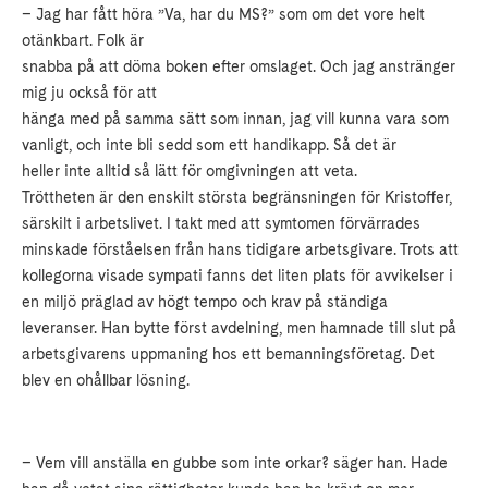
– Jag har fått höra ”Va, har du MS?” som om det vore helt
otänkbart. Folk är
snabba på att döma boken efter omslaget. Och jag anstränger
mig ju också för att
hänga med på samma sätt som innan, jag vill kunna vara som
vanligt, och inte bli sedd som ett handikapp. Så det är
heller inte alltid så lätt för omgivningen att veta.
Tröttheten är den enskilt största begränsningen för Kristoffer,
särskilt i arbetslivet. I takt med att symtomen förvärrades
minskade förståelsen från hans tidigare arbetsgivare. Trots att
kollegorna visade sympati fanns det liten plats för avvikelser i
en miljö präglad av högt tempo och krav på ständiga
leveranser. Han bytte först avdelning, men hamnade till slut på
arbetsgivarens uppmaning hos ett bemanningsföretag. Det
blev en ohållbar lösning.
– Vem vill anställa en gubbe som inte orkar? säger han. Hade