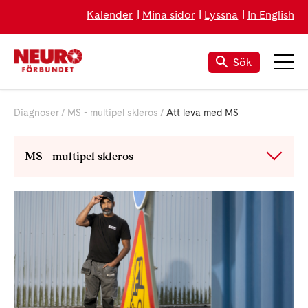
Kalender
Mina sidor
Lyssna
In English
Sök
Diagnoser
MS - multipel skleros
Att leva med MS
MS - multipel skleros