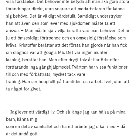
visa förståelse. Det behöver inte betyda att man ska göra stora
förändringar direkt, utan snarare att medarbetaren får känna
sig behövd. Det är väldigt värdefullt. Samtidigt understryker
han att även den som lever med sjukdomen måste ta ett
ansvar. – Man måste själv vilja berätta vad man behöver. Det är
ju ett ömsesidigt förtroende och en ömsesidig förståelse som
krävs. Kristoffer berättar att det första han gjorde när han fick
sin diagnos var att googla MS. Det var ingen munter
läsning, berättar han. Men efter drygt tolv år har Kristoffer
fortfarande inga gånghjälpmedel. Tvärtom har vissa funktioner
till och med förbättrats, mycket tack vare
träning. Han ser hoppfullt på framtiden och arbetslivet, utan att
ta något för givet.
– Jag lever ett värdigt liv. Och så länge jag kan hälsa på mina
barn, känna mig
som en del av samhället och ha ett arbete jag orkar med – då
är det ändå gött.