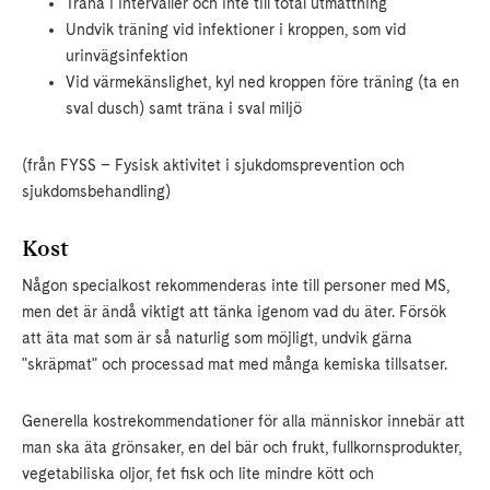
Träna i intervaller och inte till total utmattning
Undvik träning vid infektioner i kroppen, som vid
urinvägsinfektion
Vid värmekänslighet, kyl ned kroppen före träning (ta en
sval dusch) samt träna i sval miljö
(från FYSS – Fysisk aktivitet i sjukdomsprevention och
sjukdomsbehandling)
Kost
Någon specialkost rekommenderas inte till personer med MS,
men det är ändå viktigt att tänka igenom vad du äter. Försök
att äta mat som är så naturlig som möjligt, undvik gärna
"skräpmat" och processad mat med många kemiska tillsatser.
Generella kostrekommendationer för alla människor innebär att
man ska äta grönsaker, en del bär och frukt, fullkornsprodukter,
vegetabiliska oljor, fet fisk och lite mindre kött och