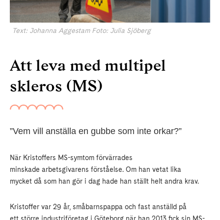
Text: Johanna Aggestam Foto: Julia Sjöberg
Att leva med multipel
skleros (MS)
”Vem vill anställa en gubbe som inte orkar?”
När Kristoffers MS-symtom förvärrades
minskade arbetsgivarens förståelse. Om han vetat lika
mycket då som han gör i dag hade han ställt helt andra krav.
Kristoffer var 29 år, småbarnspappa och fast anställd på
ett större industriföretag i Göteborg när han 2013 fick sin MS-