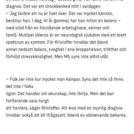
diagnos. Det var ett chockbesked mitt i vardagen.
– Jag tänkte att nu är livet över. Det var mycket känslor,
berättar han. I dag, 41 år gammal, har han hittat en balans –
med stöd från en förstående arbetsgivare, vänner och
familj. Multipel skleros är en neurologisk sjukdom med ett brett
spektrum av symtom. För Kristoffer innebär det bland
annat nedsatt balans, svaghet i ena kroppshalvan, trötthet och
förhöjd stresskänslighet. Men MS syns inte alltid utåt.
– Folk ser inte hur mycket man kämpar. Syns det inte så finns
det inte i folks
ögon. Det handlar om okunskap, inte illvilja. Men det kan
fortfarande vara tungt
att hantera, säger Kristoffer. Att leva med en osynlig diagnos
innebär också att bli ifrågasatt, ibland av välmenande bekanta.