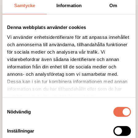
Samtycke
Information
Om
Denna webbplats använder cookies
Vi använder enhetsidentifierare för att anpassa innehållet
och annonserna till användarna, tillhandahålla funktioner
för sociala medier och analysera vår trafik. Vi
vidarebefordrar även sådana identifierare och annan
information från din enhet till de sociala medier och
annons- och analysföretag som vi samarbetar med.
Dessa kan i sin tur kombinera informationen med annan
2025-09-11
information som du har tillhandahållit eller som de har
Peptider från probiotiska bakterier
samlat in när du har använt deras tjänster.
visar lovande effekt mot TBE och
Samtyckesval
covid-19
Nödvändig
I dag finns inga läkemedel mot de flesta
virus som orsakar sjukdomar hos
Inställningar
människor. En ny studie visar dock att