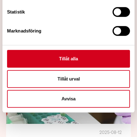
peptider från probiotiska bakterier kan
Statistik
hämma virus som orsakar bland annat TBE
och covid-19, rapporterar Forskning.se
Marknadsföring
Läs mer
Tillåt alla
Tillåt urval
Avvisa
2025-08-12