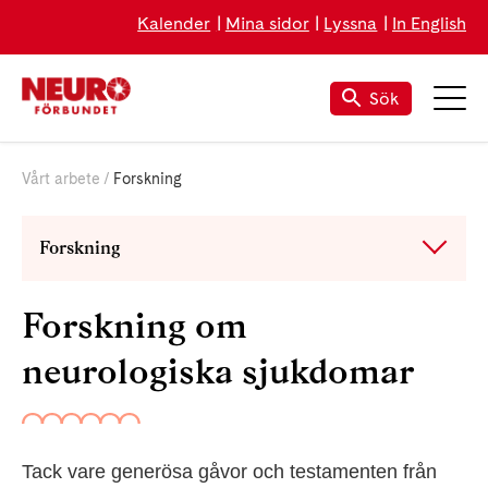
Kalender
Mina sidor
Lyssna
In English
Sök
Vårt arbete
Forskning
Forskning
Forskning om
neurologiska sjukdomar
Tack vare generösa gåvor och testamenten från