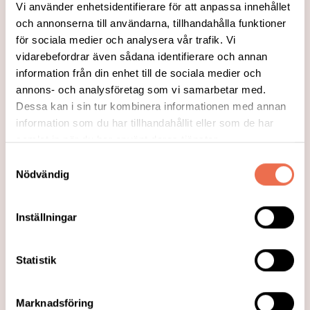
Vi använder enhetsidentifierare för att anpassa innehållet
och annonserna till användarna, tillhandahålla funktioner
för sociala medier och analysera vår trafik. Vi
vidarebefordrar även sådana identifierare och annan
information från din enhet till de sociala medier och
annons- och analysföretag som vi samarbetar med.
Dessa kan i sin tur kombinera informationen med annan
2025-09-11
information som du har tillhandahållit eller som de har
Peptider från probiotiska bakterier
samlat in när du har använt deras tjänster.
visar lovande effekt mot TBE och
Samtyckesval
covid-19
Nödvändig
I dag finns inga läkemedel mot de flesta
Inställningar
virus som orsakar sjukdomar hos
människor. En ny studie visar dock att
peptider från probiotiska bakterier kan
Statistik
hämma virus som orsakar bland annat TBE
och covid-19, rapporterar Forskning.se
Marknadsföring