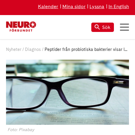
Kalender
Mina sidor
Lyssna
In English
Sök
Nyheter
Diagnos
Peptider från probiotiska bakterier visar lovande effekt mot TBE och covid-19
Foto: Pixabay