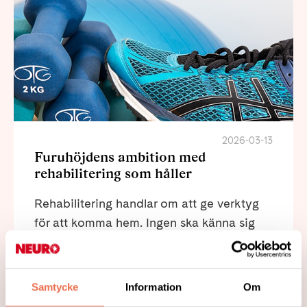
2026-03-13
Furuhöjdens ambition med
rehabilitering som håller
Rehabilitering handlar om att ge verktyg
för att komma hem. Ingen ska känna sig
utslängd med hjälpmedel och oklara
instruktioner. Vår funktion är att skapa
trygghet och självständighet, säger Lina
Samtycke
Information
Om
Hasselgren, verksamhetschef i en intervju