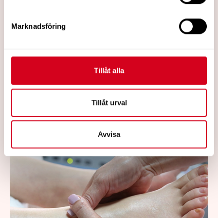
Medicinkliniken på Länssjukhuset Ryhov,
menar att okunskapen om polyneuropati
Marknadsföring
är stor. Han anser också att det finns en
övertro på B12-behandling som är stort i
Tyskland. Jonas Lind är intervjuad av
Tillåt alla
Jönköpingsposten.
Läs mer
Tillåt urval
Avvisa