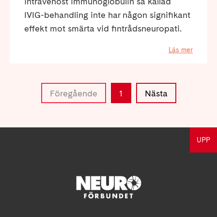
intravenöst immunoglobulin så kallad
IVIG-behandling inte har någon signifikant
effekt mot smärta vid fintrådsneuropati.
Läs mer
Föregående
1
Nästa
UPP