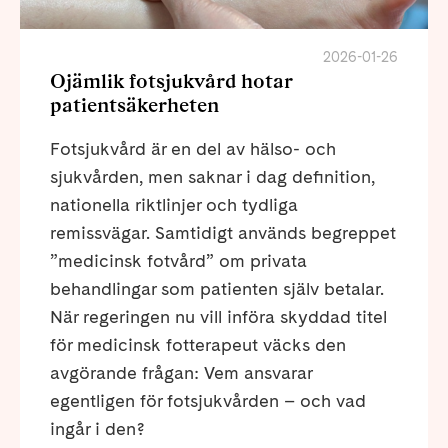
2026-01-26
Ojämlik fotsjukvård hotar
patientsäkerheten
Fotsjukvård är en del av hälso- och
sjukvården, men saknar i dag definition,
nationella riktlinjer och tydliga
remissvägar. Samtidigt används begreppet
”medicinsk fotvård” om privata
behandlingar som patienten själv betalar.
När regeringen nu vill införa skyddad titel
för medicinsk fotterapeut väcks den
avgörande frågan: Vem ansvarar
egentligen för fotsjukvården – och vad
ingår i den?