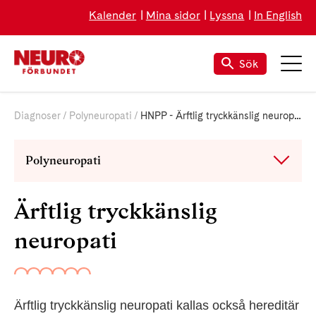
Kalender
Mina sidor
Lyssna
In English
Sök
Diagnoser
Polyneuropati
HNPP - Ärftlig tryckkänslig neuropati
Polyneuropati
Ärftlig tryckkänslig
neuropati
Ärftlig tryckkänslig neuropati kallas också hereditär