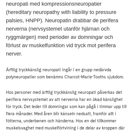
neuropati med kompressionsneuropatier
(hereditary neuropathy with liability to pressure
palsies, HNPP). Neuropatin drabbar de perifera
nerverna (nervsystemet utanför hjärnan och
ryggmärgen) med perioder av domningar och
förlust av muskelfunktion vid tryck mot perifera
nerver.
Ärftlig tryckkänslig neuropati ingår i en grupp nedärvda
polyneuropatier som benämns Charcot-Marie-Tooths sjukdom.
Hos personer med ärftlig tryckkänslig neuropati påverkas det
perifera nervsystemet av att nerverna har en ökad känslighet
för tryck. Det leder till domningar som kan pågå i timmar upp till
flera månader. Med åren blir känseln nedsatt, framför allt i
fötterna, underbenen och händerna. Hos en del tillkommer
muskelsvaghet med muskelförtvining i de delar av kroppen där