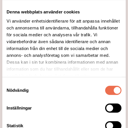
med Neurologi i Sverige.
Denna webbplats använder cookies
Läs mer
Vi använder enhetsidentifierare för att anpassa innehållet
och annonserna till användarna, tillhandahålla funktioner
för sociala medier och analysera vår trafik. Vi
vidarebefordrar även sådana identifierare och annan
information från din enhet till de sociala medier och
annons- och analysföretag som vi samarbetar med.
Dessa kan i sin tur kombinera informationen med annan
information som du har tillhandahållit eller som de har
samlat in när du har använt deras tjänster.
Samtyckesval
Nödvändig
2026-02-27
Inställningar
Den okända folksjukdomen
Jonas Lind, överläkare och docent vid
Statistik