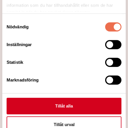
beror på en ”nervskada” och
information som du har tillhandahållit eller som de har
påverkar många av Neuros medlemmar
samlat in när du har använt deras tjänster.
med diagnoser som ms, stroke,
Samtyckesval
Nödvändig
ryggmärgsskada och polyneuropati. Över
48 procent som besvarade enkäten till
Neurorapporten[1] har symptomet smärta.
Inställningar
Till skillnad från behandlingen av akut
smärta, finns idag få
Statistik
Läs mer
Marknadsföring
Tillåt alla
Tillåt urval