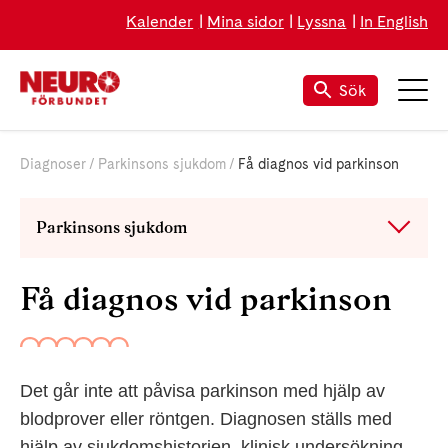
Kalender
Mina sidor
Lyssna
In English
Sök
Diagnoser
Parkinsons sjukdom
Få diagnos vid parkinson
Parkinsons sjukdom
Få diagnos vid parkinson
Det går inte att påvisa parkinson med hjälp av
blodprover eller röntgen. Diagnosen ställs med
hjälp av sjukdomshistorien, klinisk undersökning