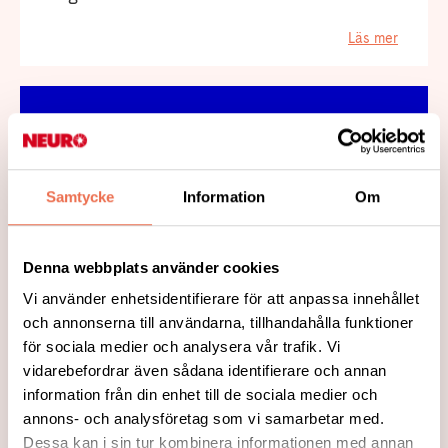
Läs mer
400 000 kr
Samtycke
Information
Om
Denna webbplats använder cookies
Vi använder enhetsidentifierare för att anpassa innehållet
och annonserna till användarna, tillhandahålla funktioner
2019-10-24
för sociala medier och analysera vår trafik. Vi
Stort bidrag till forskning om
vidarebefordrar även sådana identifierare och annan
neuropatisk smärta
information från din enhet till de sociala medier och
annons- och analysföretag som vi samarbetar med.
Långvarig neuropatisk smärta
Dessa kan i sin tur kombinera informationen med annan