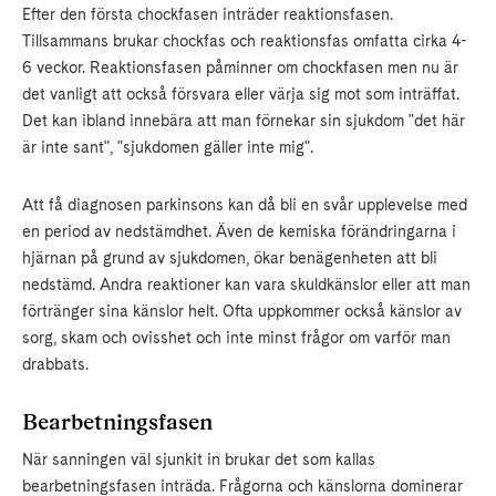
Efter den första chockfasen inträder reaktionsfasen.
Tillsammans brukar chockfas och reaktionsfas omfatta cirka 4-
6 veckor. Reaktionsfasen påminner om chockfasen men nu är
det vanligt att också försvara eller värja sig mot som inträffat.
Det kan ibland innebära att man förnekar sin sjukdom "det här
är inte sant", "sjukdomen gäller inte mig".
Att få diagnosen parkinsons kan då bli en svår upplevelse med
en period av nedstämdhet. Även de kemiska förändringarna i
hjärnan på grund av sjukdomen, ökar benägenheten att bli
nedstämd. Andra reaktioner kan vara skuldkänslor eller att man
förtränger sina känslor helt. Ofta uppkommer också känslor av
sorg, skam och ovisshet och inte minst frågor om varför man
drabbats.
Bearbetningsfasen
När sanningen väl sjunkit in brukar det som kallas
bearbetningsfasen inträda. Frågorna och känslorna dominerar