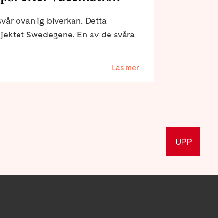
 svår ovanlig biverkan. Detta
rojektet Swedegene. En av de svåra
Läs mer
UPP