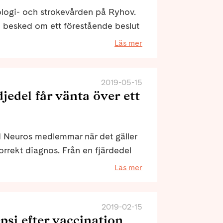
ologi- och strokevården på Ryhov.
k besked om ett förestående beslut
eten inte får flytta in i de nya
Läs mer
de behov personer med neurologiska
a Åverling och Josefin Kowalsson
2019-05-15
jedel får vänta över ett
d Neuros medlemmar när det gäller
korrekt diagnos. Från en fjärdedel
30%) år 2019. Se videoklippet från
Läs mer
urologiveckan!
2019-02-15
psi efter vaccination