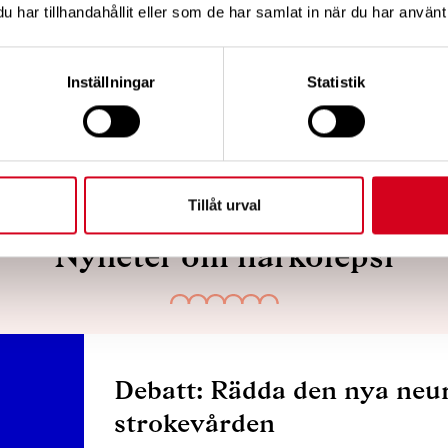
are och professor i neurologi, Akademiska sjukhuset,
har tillhandahållit eller som de har samlat in när du har använt 
Inställningar
Statistik
Tipsa
Skri
Tillåt urval
Nyheter om narkolepsi
Debatt: Rädda den nya neur
strokevården