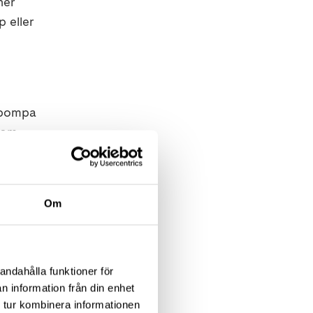
ner
 eller
nopompa
 som
Om
 av
andahålla funktioner för
n information från din enhet
 tur kombinera informationen