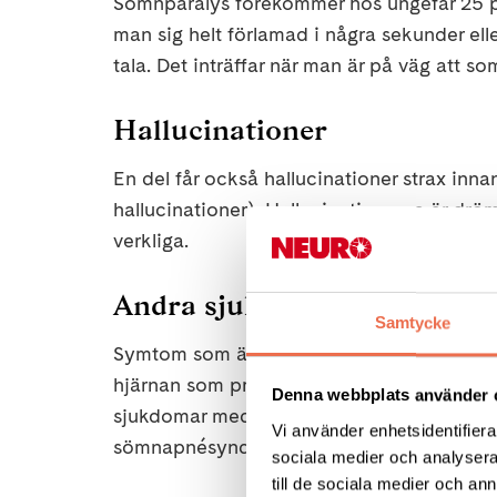
Sömnparalys förekommer hos ungefär 25 p
man sig helt förlamad i några sekunder elle
tala. Det inträffar när man är på väg att 
Hallucinationer
En del får också hallucinationer strax i
hallucinationer). Hallucinationerna är dr
verkliga.
Andra sjukdomar med likn
Samtycke
Symtom som är typiska för narkolepsi kan
hjärnan som producerar orexin, till exempel
Denna webbplats använder 
sjukdomar med symtom som liknar dem vid n
Vi använder enhetsidentifierar
sömnapnésyndrom, som innebär att nattsömn
sociala medier och analysera 
till de sociala medier och a