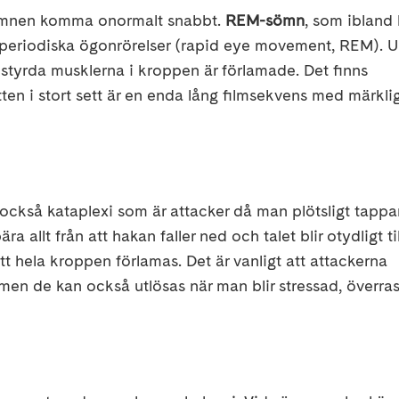
ömnen komma onormalt snabbt.
REM-sömn
, som ibland 
periodiska ögonrörelser (rapid eye movement, REM). 
styrda musklerna i kroppen är förlamade. Det finns
tten i stort sett är en enda lång filmsekvens med märkli
också kataplexi som är attacker då man plötsligt tappa
a allt från att hakan faller ned och talet blir otydligt ti
 att hela kroppen förlamas. Det är vanligt att attackerna
en de kan också utlösas när man blir stressad, överra