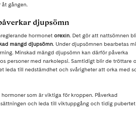
 åt gången.
 påverkar djupsömn
ömnreglerande hormonet
orexin
. Det gör att nattsömnen bli
kad mängd djupsömn
. Under djupsömnen bearbetas m
nlärning. Minskad mängd djupsömn kan därför påverka
s personer med narkolepsi. Samtidigt blir de tröttare 
leda till nedstämdhet och svårigheter att orka med so
ormoner som är viktiga för kroppen. Påverkad
tningen och leda till viktuppgång och tidig pubertet