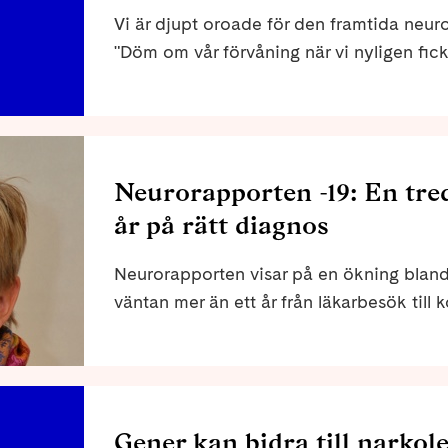
Vi är djupt oroade för den framtida neur
"Döm om vår förvåning när vi nyligen fic
som innebär att den neurologiska verksamh
lokaler, som håller på att byggas efter 
sjukdomar har." Neuromedlemmarna Emm
i debattartikel på jp.se.
Neurorapporten -19: En tred
år på rätt diagnos
Neurorapporten visar på en ökning blan
väntan mer än ett år från läkarbesök till 
(25 %) år 2014 till nästan en tredjedel (
lanseringen av Neurorapporten under Ne
Gener kan bidra till narkole