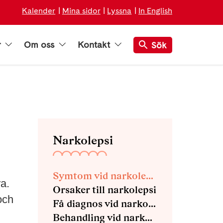
Kalender
Mina sidor
Lyssna
In English
r
Om oss
Kontakt
Sök
Narkolepsi
Symtom vid narkolepsi
a.
Orsaker till narkolepsi
och
Få diagnos vid narkolepsi
Behandling vid narkolepsi