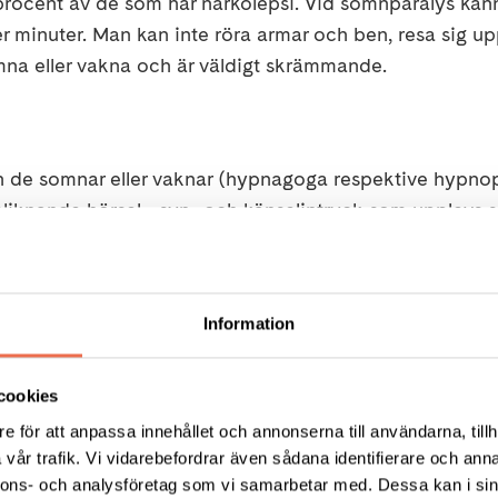
rocent av de som har narkolepsi. Vid sömnparalys kän
r minuter. Man kan inte röra armar och ben, resa sig upp
somna eller vakna och är väldigt skrämmande.
nnan de somnar eller vaknar (hypnagoga respektive hyp
ömliknande hörsel-, syn- och känselintryck som upplevs
ande symtom
Information
 förekomma vid andra sjukdomar som drabbar de delar
 tumörsjukdomar eller stroke. Det finns även ärftliga
cookies
arkolepsi. Narkolepsi ska inte heller förväxlas med
e för att anpassa innehållet och annonserna till användarna, tillh
en störs av snarkningar eller andra tillstånd.
vår trafik. Vi vidarebefordrar även sådana identifierare och anna
nnons- och analysföretag som vi samarbetar med. Dessa kan i sin