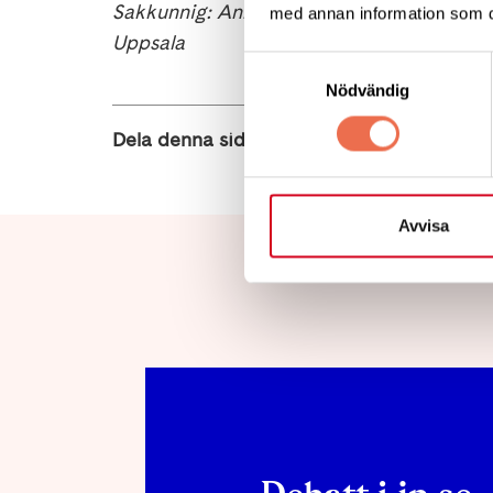
Sakkunnig: Anne-Marie Landtblom, överläk
med annan information som du 
Uppsala
Samtyckesval
Nödvändig
Dela denna sida:
Avvisa