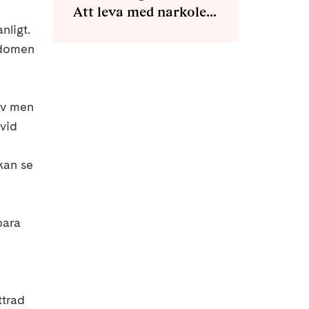
Att leva med narkolepsi
nligt.
ukdomen
iv men
 vid
kan se
bara
ttrad