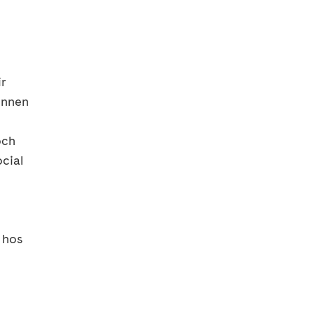
r
innen
och
cial
 hos