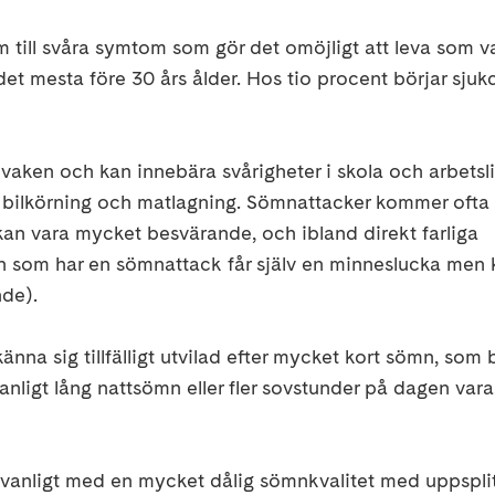
till svåra symtom som gör det omöjligt att leva som va
 det mesta före 30 års ålder. Hos tio procent börjar sj
 vaken och kan innebära svårigheter i skola och arbetsl
om bilkörning och matlagning. Sömnattacker kommer ofta
kan vara mycket besvärande, och ibland direkt farliga
son som har en sömnattack får själv en minneslucka men 
nde).
känna sig tillfälligt utvilad efter mycket kort sömn, som 
anligt lång nattsömn eller fler sovstunder på dagen vara
t vanligt med en mycket dålig sömnkvalitet med uppspli