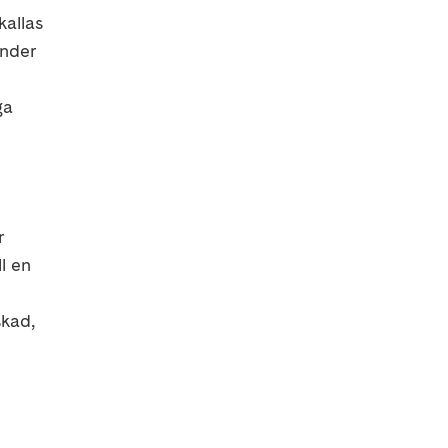
kallas
Under
ga
r
ll en
skad,