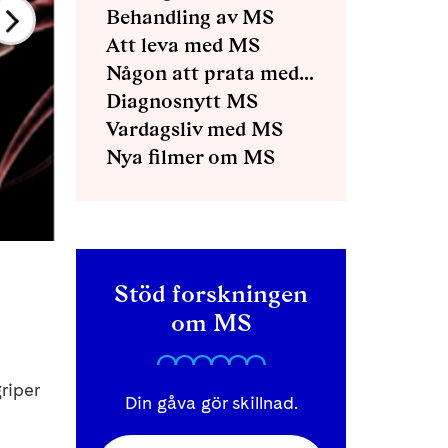
Behandling av MS
Att leva med MS
Någon att prata med - diagnosstöd MS
Diagnosnytt MS
Vardagsliv med MS
Nya filmer om MS
Stöd forskningen
om MS
riper
Din gåva gör skillnad.