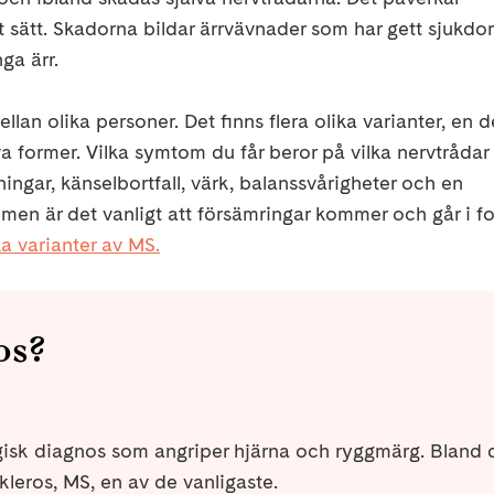
t sätt. Skadorna bildar ärrvävnader som har gett sjukd
ga ärr.
llan olika personer. Det finns flera olika varianter, en d
a former. Vilka symtom du får beror på vilka nervtråda
ngar, känselbortfall, värk, balanssvårigheter och en
omen är det vanligt att försämringar kommer och går i f
a varianter av MS.
os?
logisk diagnos som angriper hjärna och ryggmärg. Bland 
kleros, MS, en av de vanligaste.