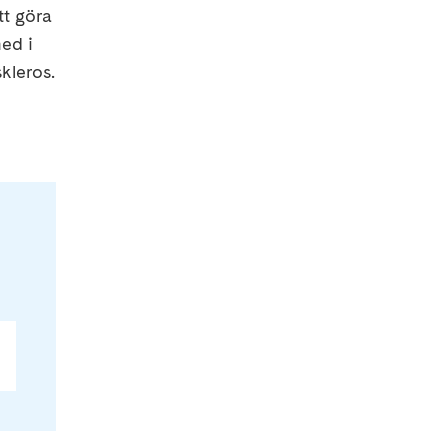
tt göra
ed i
kleros.