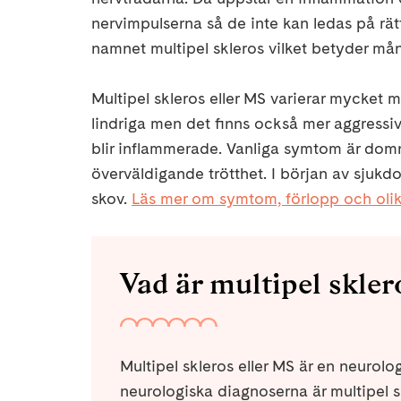
nervimpulserna så de inte kan ledas på rät
namnet multipel skleros vilket betyder mån
Multipel skleros eller MS varierar mycket me
lindriga men det finns också mer aggressiv
blir inflammerade. Vanliga symtom är domni
överväldigande trötthet. I början av sjukd
skov.
Läs mer om symtom, förlopp och olik
Vad är multipel skler
Multipel skleros eller MS är en neuro
neurologiska diagnoserna är multipel s