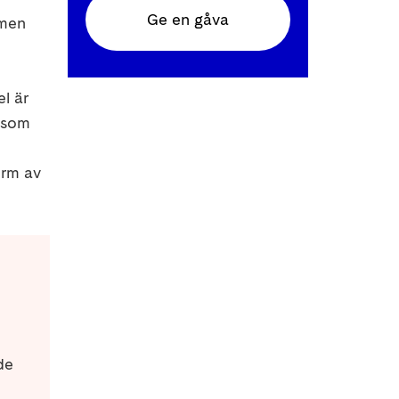
Ge en gåva
omen
el är
r som
orm av
de