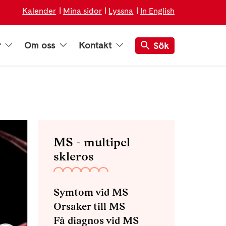
Kalender
Mina sidor
Lyssna
In English
r
Om oss
Kontakt
Sök
MS - multipel
skleros
Symtom vid MS
Orsaker till MS
Få diagnos vid MS