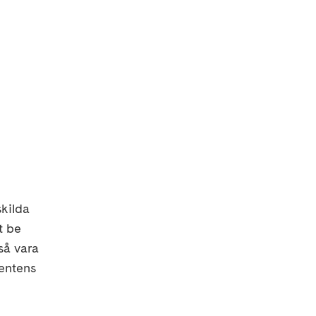
skilda
t be
så vara
entens