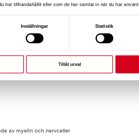
har tillhandahållit eller som de har samlat in när du har använt 
Inställningar
Statistik
om i världen och många patienter bidrar genom att me
Tillåt urval
kning pågår:
nde av myelin och nervceller