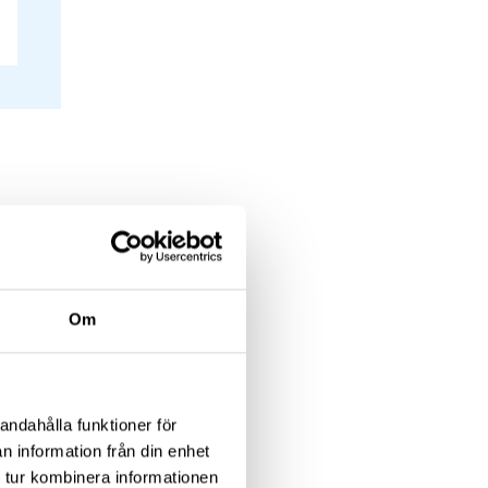
idig
 är
Om
sa. Det
andahålla funktioner för
olog om
n information från din enhet
 tur kombinera informationen