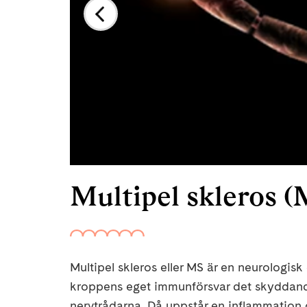
Multipel skleros 
Multipel skleros eller MS är en neurologi
kroppens eget immunförsvar det skyddande 
nervtrådarna. Då uppstår en inflammation 