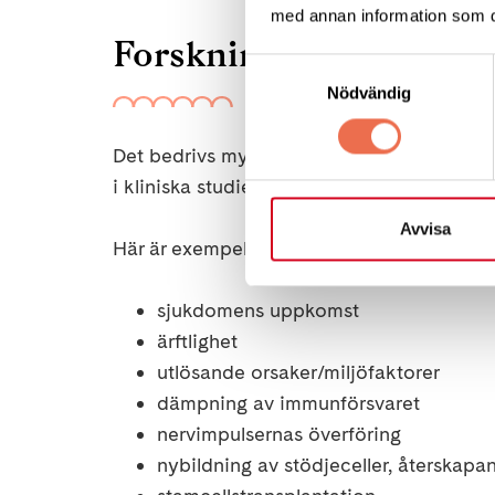
med annan information som du 
Forskning om MS
Samtyckesval
Nödvändig
Det bedrivs mycket forskning om MS runt 
i kliniska studier.
Avvisa
Här är exempel på ämnesområden där fors
sjukdomens uppkomst
ärftlighet
utlösande orsaker/miljöfaktorer
dämpning av immunförsvaret
nervimpulsernas överföring
nybildning av stödjeceller, återskapa