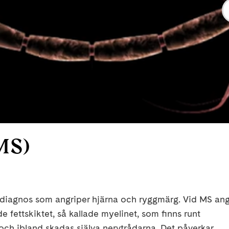
(MS)
sk diagnos som angriper hjärna och ryggmärg. Vid MS ang
fettskiktet, så kallade myelinet, som finns runt
och ibland skadas själva nervtrådarna. Det påverkar