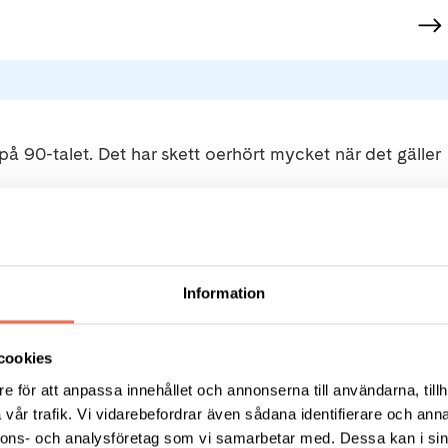
90-talet. Det har skett oerhört mycket när det gäller
ördröjer sjukdomsutvecklingen för de flesta som får en t
id skovvis form av MS. Tyvärr har de flesta
 när MS har gått över i en sekundärprogressiv fas. MS
Information
ningen gör hela tiden nya framsteg.
cookies
individuell bedömning av din sjukdomsbild och övrig häl
e för att anpassa innehållet och annonserna till användarna, tillh
gar som lindrar symtom. Diskutera alltid med din neur
vår trafik. Vi vidarebefordrar även sådana identifierare och anna
r om behandling vid MS.
nnons- och analysföretag som vi samarbetar med. Dessa kan i sin