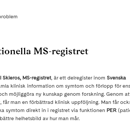
sproblem
ationella MS-registret
el Skleros, MS-registret
, är ett delregister inom
Svenska
 samla klinisk information om symtom och förlopp för en
n och möjliggöra ny kunskap genom forskning. Genom at
t, får man en förbättrad klinisk uppföljning. Man får ock
a symtom direkt in i registret via funktionen
PER
(pati
 bättre helhetsbild av hur man mår.