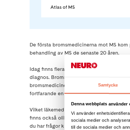
Atlas of MS
De första bromsmedicinerna mot MS kom på 
behandling av MS de senaste 20 åren.
Idag finns flera effektiva läkemedel som f
diagnos. Bromsmedicinerna fungerar bäst v
bromsmedicinerna mycket begränsad effekt
Samtycke
fortfarande en obotlig sjukdom, men forsk
Denna webbplats använder 
Vilket läkemedel du får avgörs utifrån en 
Vi använder enhetsidentifierar
finns också olika läkemedel och behandlin
sociala medier och analysera 
du har frågor kring din behandling.
Läs me
till de sociala medier och a