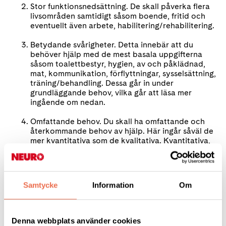
Stor funktionsnedsättning. De skall påverka flera
livsområden samtidigt såsom boende, fritid och
eventuellt även arbete, habilitering/rehabilitering.
Betydande svårigheter. Detta innebär att du
behöver hjälp med de mest basala uppgifterna
såsom toalettbestyr, hygien, av och påklädnad,
mat, kommunikation, förflyttningar, sysselsättning,
träning/behandling. Dessa går in under
grundläggande behov, vilka går att läsa mer
ingående om nedan.
Omfattande behov. Du skall ha omfattande och
återkommande behov av hjälp. Här ingår såväl de
mer kvantitativa som de kvalitativa. Kvantitativa,
hur många timmar du behöver hjälp. Kvalitativa,
där du kanske inte tidsmässigt behöver mycket
hjälp men att det krävs god kunskap om dig eller
din problematik för att du skall få den hjälp du
Samtycke
Information
Om
behöver. Patrik förklarade att Kommunen oftast
fokuserar på endast de kvantitativa behoven vid
sin bedömning.
Denna webbplats använder cookies