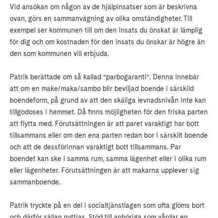
Vid ansökan om någon av de hjälpinsatser som är beskrivna
ovan, görs en sammanvägning av olika omständigheter. Till
exempel ser kommunen till om den insats du önskat är lämplig
för dig och om kostnaden för den insats du önskar är högre än
den som kommunen vill erbjuda.
Patrik berättade om så kallad ”parbogaranti”. Denna innebär
att om en make/maka/sambo blir beviljad boende i särskild
boendeform, på grund av att den skäliga levnadsnivån inte kan
tillgodoses i hemmet. Då finns möjligheten för den friska parten
att flytta med. Förutsättningen är att paret varaktigt har bott
tillsammans eller om den ena parten redan bor i särskilt boende
och att de dessförinnan varaktigt bott tillsammans. Par
boendet kan ske i samma rum, samma lägenhet eller i olika rum
eller lägenheter. Förutsättningen är att makarna upplever sig
sammanboende.
Patrik tryckte på en del i socialtjänstlagen som ofta glöms bort
och därför sällan nyttjas. Stöd till anhöriga som vårdar en