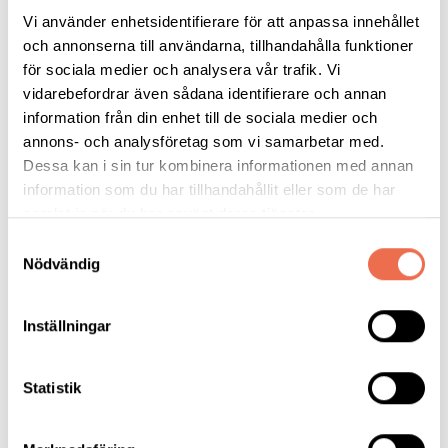
Grundläggande behov
Vi använder enhetsidentifierare för att anpassa innehållet
och annonserna till användarna, tillhandahålla funktioner
Under dessa behov räknas hjälp med
för sociala medier och analysera vår trafik. Vi
vidarebefordrar även sådana identifierare och annan
andning (tillkom 1 november 2019)
information från din enhet till de sociala medier och
personlig hygien
annons- och analysföretag som vi samarbetar med.
måltider
Dessa kan i sin tur kombinera informationen med annan
klä av och på sig
information som du har tillhandahållit eller som de har
kommunicera med andra
samlat in när du har använt deras tjänster.
annan hjälp som förutsätter en ingående kunskap om dig
Samtyckesval
och din funktionsnedsättning.
Nödvändig
Patrik uttryckte att det blivit svårare då mycket tid räknas av
Inställningar
för att utföra dessa grundläggande behov. Tidigare kunde du bli
beviljad för hela moment, medan idag räknas det bort delar i
momenten som individen anses klara av att utföra själv. Fokus
Statistik
ligger på om individen till exempel kan föra mat till munnen
själv och för påklädnad nu endast gäller för det/de lager som
bedöms som integritetskränkande. Var gränsen går för vad som