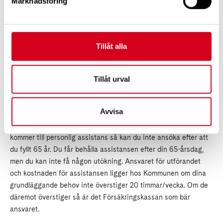
Marknadsföring
anses vara integritetskränkande kan vara väldigt individuellt.
Du kan få flera olika insatser inom LSS samtidigt om du har
Tillåt alla
behov av dem, då LSS skall ge dig goda levnadsvillkor. Som
exempel tog Patrik upp att du kan bo på ett gruppboende och
även ha ledsagning och daglig verksamhet.
Tillåt urval
Personlig assistans
Avvisa
LSS-insatser har i stort ingen övre åldersgräns, däremot när det
kommer till personlig assistans så kan du inte ansöka efter att
du fyllt 65 år. Du får behålla assistansen efter din 65-årsdag,
men du kan inte få någon utökning. Ansvaret för utförandet
och kostnaden för assistansen ligger hos Kommunen om dina
grundläggande behov inte överstiger 20 timmar/vecka. Om de
däremot överstiger så är det Försäkringskassan som bär
ansvaret.