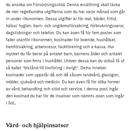
du ansöka om Försörjningsstöd. Denna ersättning skall täcka
de mer regelbundna utgifterna som du har varje månad som går
in under riksnormen. Dessa utgifter är för mat, kläder, fritid,
hälsa/ hygien, barn- och ungdomsförsäkring, förbrukningsvaror,
dagstidningar och telefon. Du kan även få för fem poster som
faller utanför riksnormen, kostnader för boende, hushållsel,
hemförsäkring, arbetsresor, fackförening och a-kassa. Hur
mycket du får beror på antalet barn, barnens ålder och antalet
personer som finns i hushållet. Utöver dessa kan du också få ut
så kallat ”bistånd till livsföring i övrigt”. Detta innebär
kostnader som uppstår då och då såsom tandvård, glasögon,
möbler, sjukvård och medicin. Du kan även få för olika former
av vård, behandling och stöd och service. I denna post ingår
den kostnad du har för de insatser som nämnts ovan som ingår
i SoL.
Vård- och hjälpinsatser