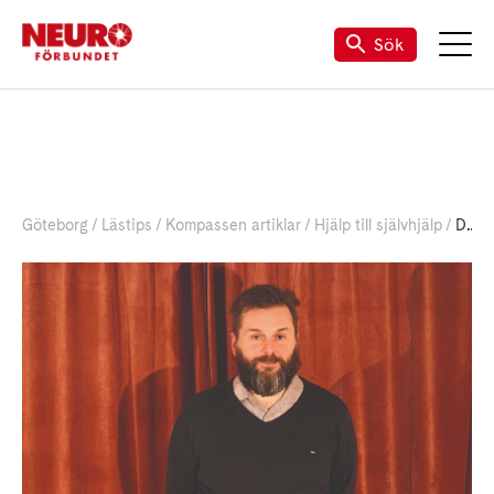
Sök
Göteborg
Lästips
Kompassen artiklar
Hjälp till självhjälp
Del 2 - LSS och SoL, Vad ingår och vem är berättigad?