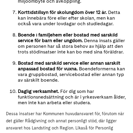
miljöombyte och avkoppling.
Korttidstillsyn för skolungdom över 12 år.
Detta
kan innebära före eller efter skolan, men kan
också vara under lovdagar och studiedagar.
Boende i familjehem eller bostad med särskild
service för barn eller ungdom.
Denna insats gäller
om personen har så stora behov av hjälp att den
trots stödinsatser inte kan bo med sina föräldrar.
Bostad med särskild service eller annan särskilt
anpassad bostad för vuxna.
Boendeformerna kan
vara gruppbostad, servicebostad eller annan typ
av särskilt boende.
Daglig verksamhet.
För dig som har
funktionsnedsättning och är i yrkesverksam ålder,
men inte kan arbeta eller studera.
Dessa insatser har Kommunen huvudansvaret för, förutom när
det gäller Rådgivning och annat personligt stöd, där ligger
ansvaret hos Landsting och Region. Likaså för Personlig