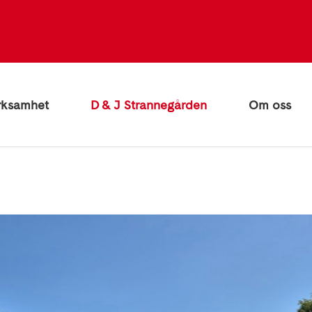
rksamhet
D & J Strannegården
Om oss