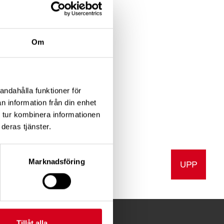
Om
d
rum,
andahålla funktioner för
n information från din enhet
 tur kombinera informationen
deras tjänster.
Marknadsföring
UPP
v ut
Tillåt alla