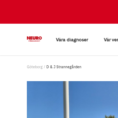
Våra diagnoser
Vår ve
Göteborg
D & J Strannegården