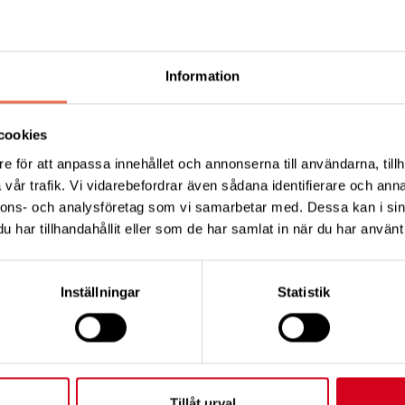
ra plats vid Kungsbackafjorden.
gnos eller skada.
Information
on, vila och gemenskap. Alla faciliteter är tillgängliga me
cookies
ed ramp, minigym, bastu, trädgård med boulebana, gäst
e för att anpassa innehållet och annonserna till användarna, tillh
gemenskap både inomhus och utomhus.
vår trafik. Vi vidarebefordrar även sådana identifierare och anna
nnons- och analysföretag som vi samarbetar med. Dessa kan i sin
l höger.
har tillhandahållit eller som de har samlat in när du har använt 
Inställningar
Statistik
Tipsa
Skri
Tillåt urval