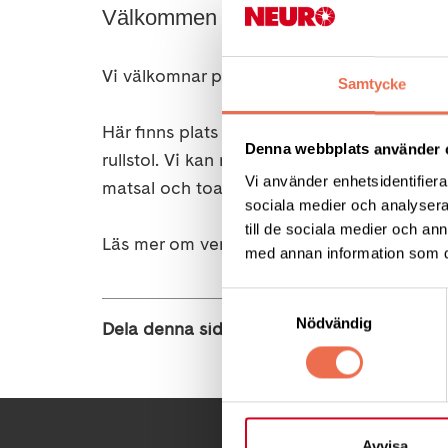
Välkommen till oss och vår underba
Vi välkomnar personer med neurologisk dia
Samtycke
Här finns plats för rehab, träning, rekreati
Denna webbplats använder 
rullstol. Vi kan nämna tempererad pool m
Vi använder enhetsidentifierar
matsal och toaletter samt utrymmen för 
sociala medier och analysera 
till de sociala medier och a
Läs mer om verksamheten under flikarna til
med annan information som du 
Samtyckesval
Nödvändig
Dela denna sida:
Avvisa