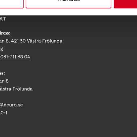
KT
ress:
n 8, 421 30 Västra Frölunda
rg
:
031-711 38 04
ss:
an 8
Västra Frölunda
g@neuro.se
30-1