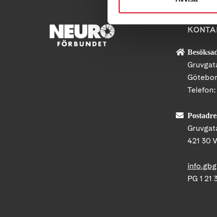
KONTA
Besöksad
Gruvgata
Götebo
Telefon
Postadre
Gruvgat
421 30 
info.gb
PG 1 21 