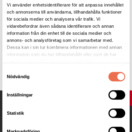
hennes nära vänner. Helena blev 75 år gammal.
Vi använder enhetsidentifierare för att anpassa innehållet
och annonserna till användarna, tillhandahålla funktioner
Vi i styrelsen och på kansliet är mycket tacksamma för allt
för sociala medier och analysera vår trafik. Vi
Helena gjort för våra medlemmar och för vår förening.
vidarebefordrar även sådana identifierare och annan
information från din enhet till de sociala medier och
Kent Andersson
annons- och analysföretag som vi samarbetar med.
ordförande
Dessa kan i sin tur kombinera informationen med annan
information som du har tillhandahållit eller som de har
samlat in när du har använt deras tjänster.
Tipsa
Samtyckesval
Nödvändig
Inställningar
UPP
Statistik
Marknadsföring