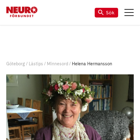
Sök
Göteborg
Lästips
Minnesord
Helena Hermansson