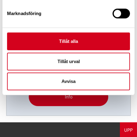
Till Idrotter
Marknadsföring
Tillåt alla
Lägenhet på Teneriffa
Tillåt urval
Att låna, i första hand för dig med MS-
diagnos.
Avvisa
Info
UPP