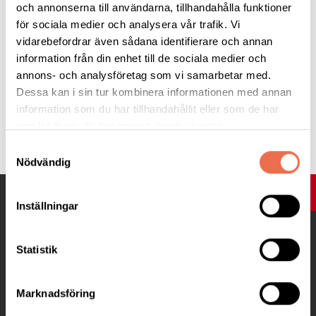
och annonserna till användarna, tillhandahålla funktioner
Ledare är Sofia Gunnarsson. Du tränar på din egen nivå och
för sociala medier och analysera vår trafik. Vi
Sofia kommer att hjälpa dig att hitta vad som känns lagom. Det
vidarebefordrar även sådana identifierare och annan
kommer att bli en inspirerande träning, ett nöje förenat med
information från din enhet till de sociala medier och
nytta.
annons- och analysföretag som vi samarbetar med.
Dessa kan i sin tur kombinera informationen med annan
information som du har tillhandahållit eller som de har
Tipsa
samlat in när du har använt deras tjänster.
Samtyckesval
Nödvändig
UPP
Inställningar
Statistik
Marknadsföring