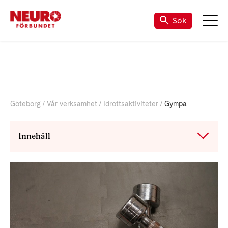
Sök
Göteborg
Vår verksamhet
Idrottsaktiviteter
Gympa
Innehåll