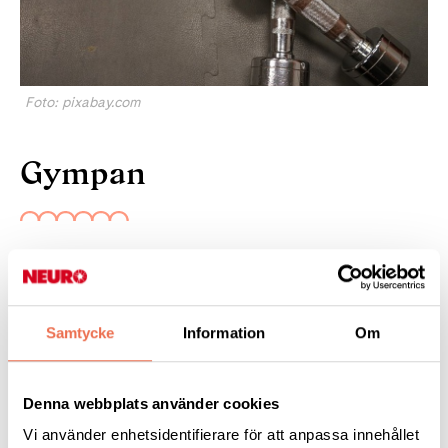
Foto: pixabay.com
Gympan
Gruppträning speciellt anpassad för dig.
Träningen är av rehabiliterande karaktär och syftar till att
Samtycke
Information
Om
bibehålla och förbättra funktion och rörelse.
Det är anpassad PT-träning i grupp med max 15 deltagare per
Denna webbplats använder cookies
tillfälle.
Vi använder enhetsidentifierare för att anpassa innehållet