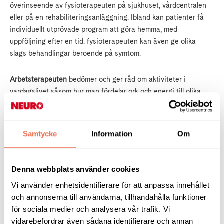
överinseende av fysioterapeuten på sjukhuset, vårdcentralen
eller på en rehabiliteringsanläggning. Ibland kan patienter få
individuellt utprövade program att göra hemma, med
uppföljning efter en tid. fysioterapeuten kan även ge olika
slags behandlingar beroende på symtom.
Arbetsterapeuten
bedömer och ger råd om aktiviteter i
vardagslivet såsom hur man fördelar ork och energi till olika
delar i vardagen som arbete, fritid och familj. Det kan gälla
både i stort och i smått.
Samtycke
Information
Om
Arbetsterapeuterna har också specialkunskap om vilka
hjälpmedel som finns för olika ändamål i vardagen, och om hur
vardagliga aktiviteter kan underlättas. Tillsammans med
Denna webbplats använder cookies
sjukgymnasten planerar de exempelvis bostads- och
Vi använder enhetsidentifierare för att anpassa innehållet
arbetsplatsanpassning, provar ut förflyttningshjälpmedel, ADL-
och annonserna till användarna, tillhandahålla funktioner
hjälpmedel och hjälpmedel för kommunikation.
för sociala medier och analysera vår trafik. Vi
vidarebefordrar även sådana identifierare och annan