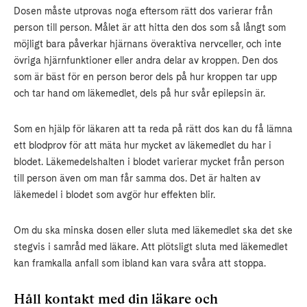
Dosen måste utprovas noga eftersom rätt dos varierar från
person till person. Målet är att hitta den dos som så långt som
möjligt bara påverkar hjärnans överaktiva nervceller, och inte
övriga hjärnfunktioner eller andra delar av kroppen. Den dos
som är bäst för en person beror dels på hur kroppen tar upp
och tar hand om läkemedlet, dels på hur svår epilepsin är.
Som en hjälp för läkaren att ta reda på rätt dos kan du få lämna
ett blodprov för att mäta hur mycket av läkemedlet du har i
blodet. Läkemedelshalten i blodet varierar mycket från person
till person även om man får samma dos. Det är halten av
läkemedel i blodet som avgör hur effekten blir.
Om du ska minska dosen eller sluta med läkemedlet ska det ske
stegvis i samråd med läkare. Att plötsligt sluta med läkemedlet
kan framkalla anfall som ibland kan vara svåra att stoppa.
Håll kontakt med din läkare och