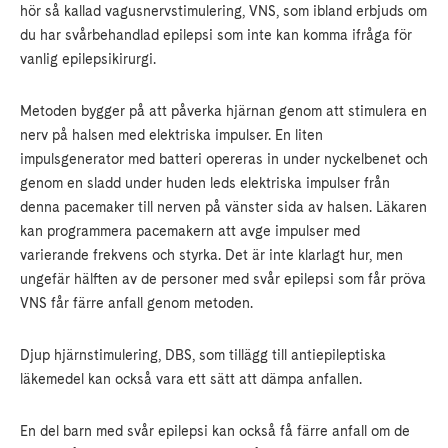
hör så kallad vagusnervstimulering, VNS, som ibland erbjuds om
du har svårbehandlad epilepsi som inte kan komma ifråga för
vanlig epilepsikirurgi.
Metoden bygger på att påverka hjärnan genom att stimulera en
nerv på halsen med elektriska impulser. En liten
impulsgenerator med batteri opereras in under nyckelbenet och
genom en sladd under huden leds elektriska impulser från
denna pacemaker till nerven på vänster sida av halsen. Läkaren
kan programmera pacemakern att avge impulser med
varierande frekvens och styrka. Det är inte klarlagt hur, men
ungefär hälften av de personer med svår epilepsi som får pröva
VNS får färre anfall genom metoden.
Djup hjärnstimulering, DBS, som tillägg till antiepileptiska
läkemedel kan också vara ett sätt att dämpa anfallen.
En del barn med svår epilepsi kan också få färre anfall om de