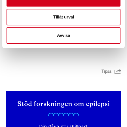
sjukhuset vid behov. Exempel på sådana resurser är psykolog,
psykiatriker, dietist och tandläkare.
Tillåt urval
Källor: socialstyrelsens nationella riktlinjer för vård vid epilepsi,
remissversionen.
Avvisa
1177.se/epilepsi
Tipsa
Stöd forskningen om epilepsi
Din gåva gör skillnad.