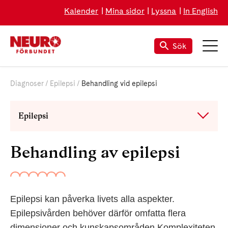
Kalender
Mina sidor
Lyssna
In English
Sök
Diagnoser
Epilepsi
Behandling vid epilepsi
Epilepsi
Behandling av epilepsi
Epilepsi kan påverka livets alla aspekter.
Epilepsivården behöver därför omfatta flera
dimensioner och kunskapsområden Komplexiteten