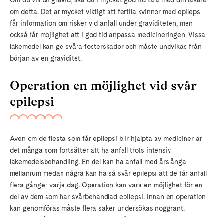
Om du vill bli gravid, ska du i mycket god tid tala med din läkare
om detta. Det är mycket viktigt att fertila kvinnor med epilepsi
får information om risker vid anfall under graviditeten, men
också får möjlighet att i god tid anpassa medicineringen. Vissa
läkemedel kan ge svåra fosterskador och måste undvikas från
början av en graviditet.
Operation en möjlighet vid svår
epilepsi
Även om de flesta som får epilepsi blir hjälpta av mediciner är
det många som fortsätter att ha anfall trots intensiv
läkemedelsbehandling. En del kan ha anfall med årslånga
mellanrum medan några kan ha så svår epilepsi att de får anfall
flera gånger varje dag. Operation kan vara en möjlighet för en
del av dem som har svårbehandlad epilepsi. Innan en operation
kan genomföras måste flera saker undersökas noggrant.