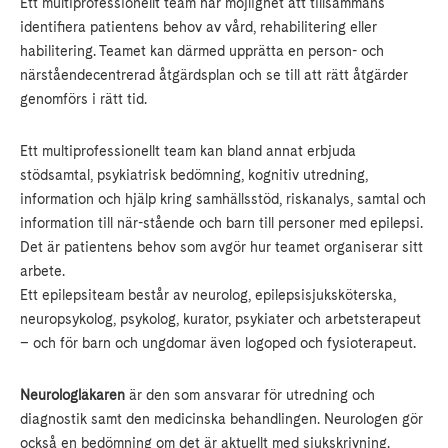
Ett multiprofessionellt team har möjlighet att tillsammans
identifiera patientens behov av vård, rehabilitering eller
habilitering. Teamet kan därmed upprätta en person- och
närståendecentrerad åtgärdsplan och se till att rätt åtgärder
genomförs i rätt tid.
Ett multiprofessionellt team kan bland annat erbjuda
stödsamtal, psykiatrisk bedömning, kognitiv utredning,
information och hjälp kring samhällsstöd, riskanalys, samtal och
information till när-stående och barn till personer med epilepsi.
Det är patientens behov som avgör hur teamet organiserar sitt
arbete.
Ett epilepsiteam består av neurolog, epilepsisjuksköterska,
neuropsykolog, psykolog, kurator, psykiater och arbetsterapeut
– och för barn och ungdomar även logoped och fysioterapeut.
Neurologläkaren
är den som ansvarar för utredning och
diagnostik samt den medicinska behandlingen. Neurologen gör
också en bedömning om det är aktuellt med sjukskrivning.