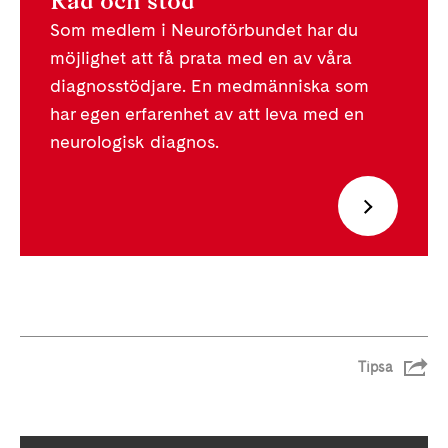
Råd och stöd
Som medlem i Neuroförbundet har du
möjlighet att få prata med en av våra
diagnosstödjare. En medmänniska som
har egen erfarenhet av att leva med en
neurologisk diagnos.
Tipsa