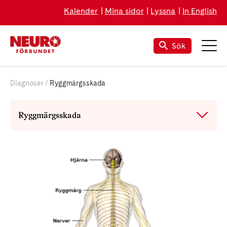
Kalender
Mina sidor
Lyssna
In English
Sök
Diagnoser
Ryggmärgsskada
Ryggmärgsskada