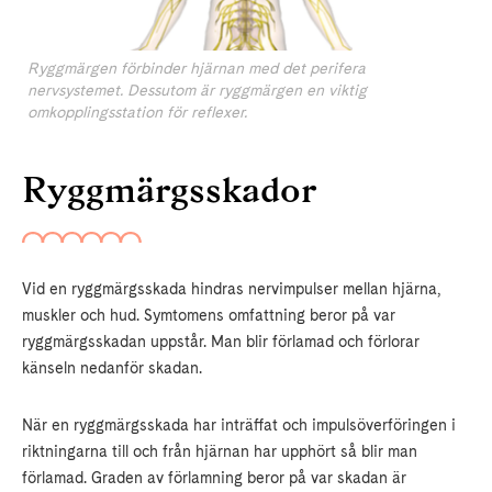
Ryggmärgen förbinder hjärnan med det perifera
nervsystemet. Dessutom är ryggmärgen en viktig
omkopplingsstation för reflexer.
Ryggmärgsskador
Vid en ryggmärgsskada hindras nervimpulser mellan hjärna,
muskler och hud. Symtomens omfattning beror på var
ryggmärgsskadan uppstår. Man blir förlamad och förlorar
känseln nedanför skadan.
När en ryggmärgsskada har inträffat och impulsöverföringen i
riktningarna till och från hjärnan har upphört så blir man
förlamad. Graden av förlamning beror på var skadan är