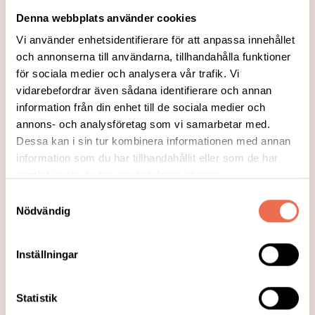
funktionsnedsättning i urinvägarna som
Denna webbplats använder cookies
kan vara orsakad av ryggmärgsskada, MS,
Vi använder enhetsidentifierare för att anpassa innehållet
Parkinsons sjukdom eller annan
och annonserna till användarna, tillhandahålla funktioner
för sociala medier och analysera vår trafik. Vi
neurologisk sjukdom.
vidarebefordrar även sådana identifierare och annan
information från din enhet till de sociala medier och
Läs mer
annons- och analysföretag som vi samarbetar med.
Dessa kan i sin tur kombinera informationen med annan
information som du har tillhandahållit eller som de har
samlat in när du har använt deras tjänster.
Samtyckesval
Nödvändig
Inställningar
Statistik