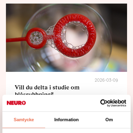
2026-03-09
Vill du delta i studie om
blåsrubbning?
Skånes universitetssjukhus söker deltagare
till en digital fokusgrupp för att ta del av
Samtycke
Information
Om
konsekvenser av neurogen blåsrubbning.
Deltagarna behöver ha