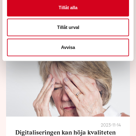
hela världen av patienter vars liv har blivit
Tillåt alla
förvandlade genom den medicin som han
ligger bakom.
Tillåt urval
Läs mer
Avvisa
2023-11-14
Digitaliseringen kan höja kvaliteten