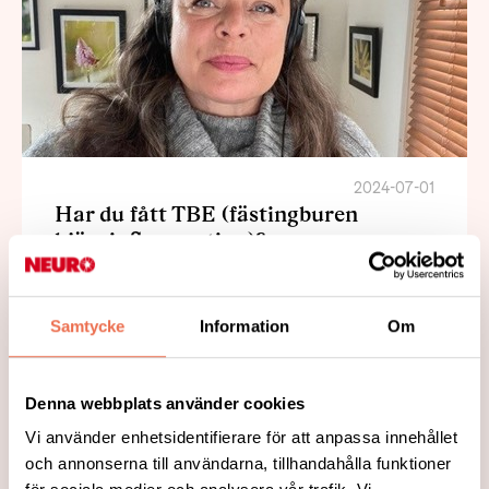
2024-07-01
Har du fått TBE (fästingburen
hjärninflammation)?
Vi har nu två diagnosstödjare som själva
gått igenom allt vad det innebär att få
Samtycke
Information
Om
diagnosen TBE. Som medlem hos oss i
Neuroförbundet kan du ringa vår
Denna webbplats använder cookies
stödväxel på 08 677 70 11 och be att få
Vi använder enhetsidentifierare för att anpassa innehållet
samtala med Sanna S eller Zanna L.
och annonserna till användarna, tillhandahålla funktioner