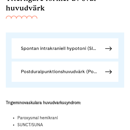
huvudvärk
Spontan intrakraniell hypotoni (SIH)
Postduralpunktionshuvudvärk (Post Dural Puncture Headache, PDPH)
Trigeminovaskulära huvudvärkssyndrom:
Paroxysmal hemikrani
SUNCT/SUNA