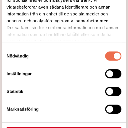
Läs mer
för sociala medier och analysera vår trafik. Vi
vidarebefordrar även sådana identifierare och annan
information från din enhet till de sociala medier och
annons- och analysföretag som vi samarbetar med.
Dessa kan i sin tur kombinera informationen med annan
information som du har tillhandahållit eller som de har
samlat in när du har använt deras tjänster.
Samtyckesval
Nödvändig
Inställningar
2023-11-23
Statistik
Forskaren som får tackbrev av
patienter
Marknadsföring
Lars Edvinsson har forskat om migrän i
nästan fyrtio år. Han har fått tackbrev från