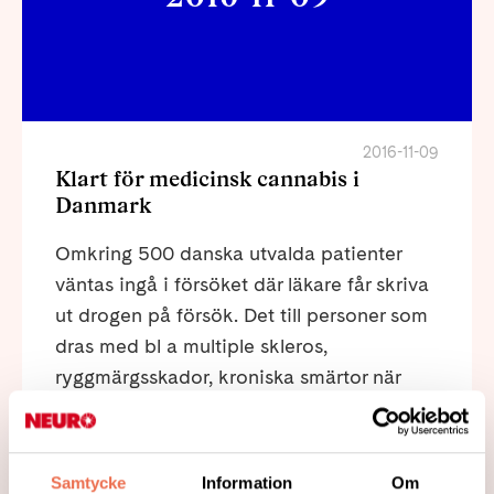
2016-11-09
Klart för medicinsk cannabis i
Danmark
Omkring 500 danska utvalda patienter
väntas ingå i försöket där läkare får skriva
ut drogen på försök. Det till personer som
dras med bl a multiple skleros,
ryggmärgsskador, kroniska smärtor när
annan behandling inte fungerat, samt
cancerpatienter med biverkningar som
illamående och kräkningar av
Samtycke
Information
Om