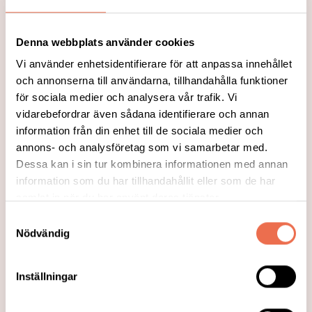
cellgiftbehandling.
Läs mer
Denna webbplats använder cookies
Vi använder enhetsidentifierare för att anpassa innehållet
och annonserna till användarna, tillhandahålla funktioner
för sociala medier och analysera vår trafik. Vi
vidarebefordrar även sådana identifierare och annan
information från din enhet till de sociala medier och
2016-10-10
annons- och analysföretag som vi samarbetar med.
Dessa kan i sin tur kombinera informationen med annan
information som du har tillhandahållit eller som de har
samlat in när du har använt deras tjänster.
Samtyckesval
Nödvändig
2016-10-10
Nya rehabiliteringsteknik hjälper
Inställningar
patienter med ryggmärgsskador att
lära sig att gå igen