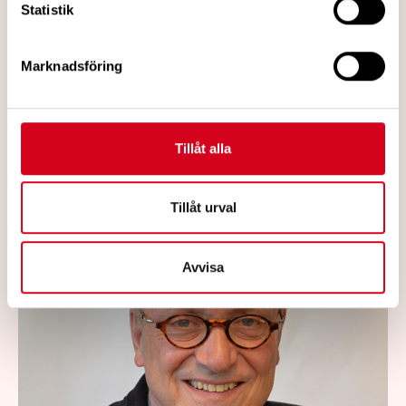
Statistik
Santa Barbara Cottage Rehabilitation
Hospital, neuromuskulära Research
Marknadsföring
Laboratory regissören Reggie Edgerton
aktiestrategier på Empowerment genom
medicinsk rehabilitering händelse.
Tillåt alla
Läs mer
Tillåt urval
Avvisa