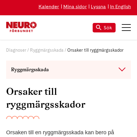
Kalender
Mina sidor
Lyssna
In English
Sök
Diagnoser
Ryggmärgsskada
Orsaker till ryggmärgsskador
Ryggmärgsskada
Orsaker till
ryggmärgsskador
Orsaken till en ryggmärgsskada kan bero på