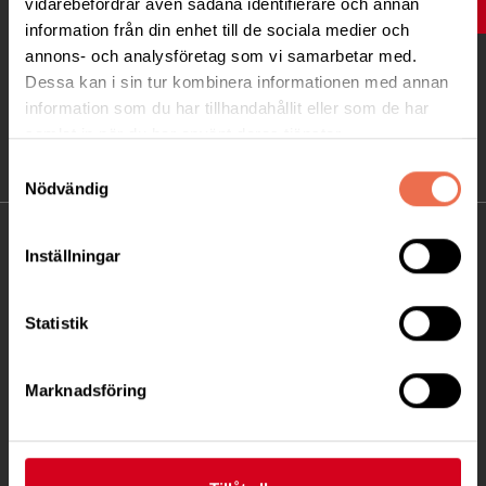
vidarebefordrar även sådana identifierare och annan
UPP
information från din enhet till de sociala medier och
annons- och analysföretag som vi samarbetar med.
Dessa kan i sin tur kombinera informationen med annan
information som du har tillhandahållit eller som de har
samlat in när du har använt deras tjänster.
Samtyckesval
Nödvändig
KONTAKT
Inställningar
Besöksadress:
Ågatan 12 C, 172 62 Sundbyberg
Statistik
Telefon:
08-677 70 10
Marknadsföring
Postadress:
Box 4086
171 04 Solna