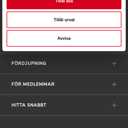
Tillåt alla
info@neuro.se
PG 90 10 07-5 | BG 901-0075 | Swishgåva 90 100
Tillåt urval
75 | Organisationsnummer 802002-3605
Till kontaktsidan
Avvisa
FÖRDJUPNING
FÖR MEDLEMMAR
HITTA SNABBT