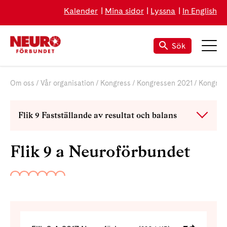
Kalender
Mina sidor
Lyssna
In English
Sök
Om oss
Vår organisation
Kongress
Kongressen 2021
Kongres
Flik 9 Fastställande av resultat och balans
Flik 9 a Neuroförbundet