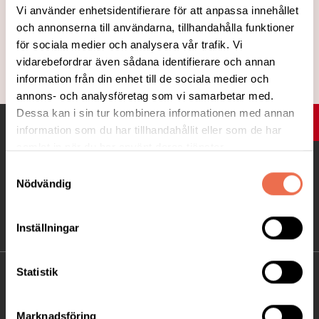
Vårt arbete
Vi använder enhetsidentifierare för att anpassa innehållet
och annonserna till användarna, tillhandahålla funktioner
för sociala medier och analysera vår trafik. Vi
About Neuro - In English
vidarebefordrar även sådana identifierare och annan
information från din enhet till de sociala medier och
annons- och analysföretag som vi samarbetar med.
Dessa kan i sin tur kombinera informationen med annan
UPP
information som du har tillhandahållit eller som de har
samlat in när du har använt deras tjänster.
Samtyckesval
Nödvändig
Inställningar
Statistik
KONTAKT
Besöksadress:
Marknadsföring