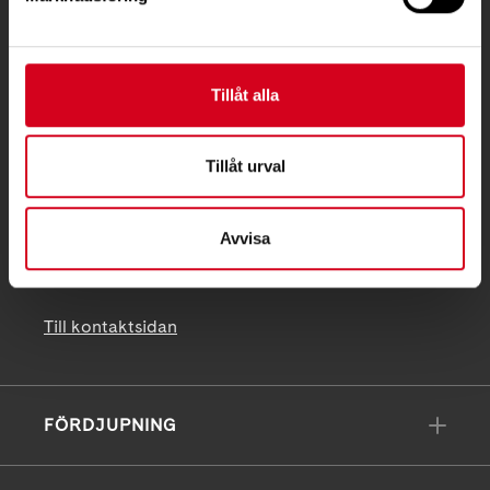
Ågatan 12 C, 172 62 Sundbyberg
Telefon:
08-677 70 10
Tillåt alla
Postadress:
Box 4086
171 04 Solna
Tillåt urval
info@neuro.se
Avvisa
PG 90 10 07-5 | BG 901-0075 | Swishgåva 90 100
75 | Organisationsnummer 802002-3605
Till kontaktsidan
FÖRDJUPNING