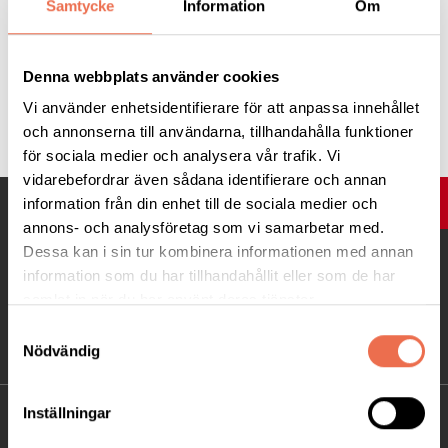
Läs mer om hur föreningarna ställer om istället för att ställa in
Samtycke
Information
Om
på Neuro.se
Denna webbplats använder cookies
Vi använder enhetsidentifierare för att anpassa innehållet
Tipsa
och annonserna till användarna, tillhandahålla funktioner
för sociala medier och analysera vår trafik. Vi
vidarebefordrar även sådana identifierare och annan
UPP
information från din enhet till de sociala medier och
annons- och analysföretag som vi samarbetar med.
Dessa kan i sin tur kombinera informationen med annan
information som du har tillhandahållit eller som de har
samlat in när du har använt deras tjänster.
Samtyckesval
Nödvändig
Inställningar
KONTAKT