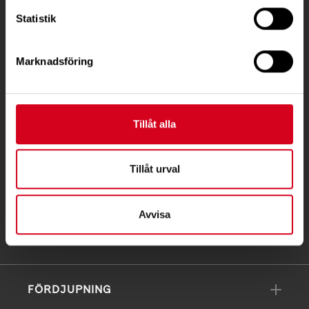
Besöksadress:
Statistik
Ågatan 12 C, 172 62 Sundbyberg
Telefon:
08-677 70 10
Marknadsföring
Postadress:
Box 4086
171 04 Solna
Tillåt alla
info@neuro.se
Tillåt urval
PG 90 10 07-5 | BG 901-0075 | Swishgåva 90 100
75 | Organisationsnummer 802002-3605
Avvisa
Till kontaktsidan
FÖRDJUPNING