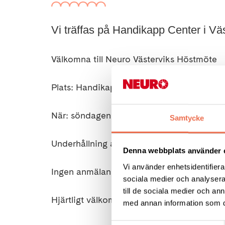
Vi träffas på Handikapp Center i Vä
Välkomna
till Neuro Västerviks Höstmöte
Plats: Handikapp Center,
Hallströmsgatan
När: söndagen den 16 oktober kl. 13.00 - 1
Samtycke
Underhållning av Jan Björkman
Vi bjuder
Denna webbplats använder 
Vi använder enhetsidentifierar
Ingen anmälan.
sociala medier och analysera 
till de sociala medier och a
Hjärtligt välkomna!
med annan information som du 