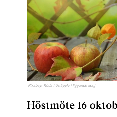
Pixabay: Röda höstäpple i liggande korg
Höstmöte 16 oktobe