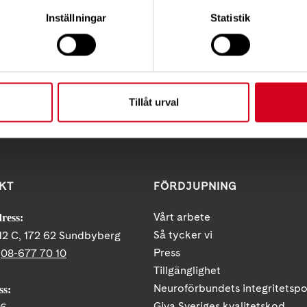
Inställningar
Statistik
Tipsa
Skri
Tillåt urval
KT
FÖRDJUPNING
Vårt arbete
ress:
Så tycker vi
12 C, 172 62 Sundbyberg
Press
:
08-677 70 10
Tillgänglighet
Neuroförbundets integritetspo
ss:
Giva Sveriges kvalitetskod