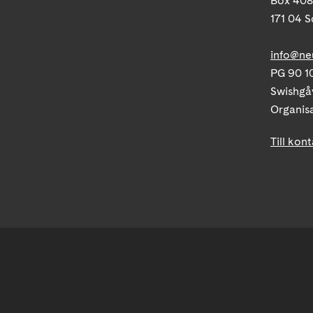
Box 40
171 04 S
info@ne
PG 90 10
Swishgå
Organis
Till kon