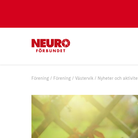
Förening
Förening
Västervik
Nyheter och aktivite