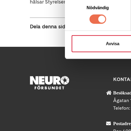
Samtyckesval
hälsar Styrelsen, Rosita Ottosson
Nödvändig
Dela denna sida:
Avvisa
KONTA
Besöksad
Ågatan 
Telefon
Postadre