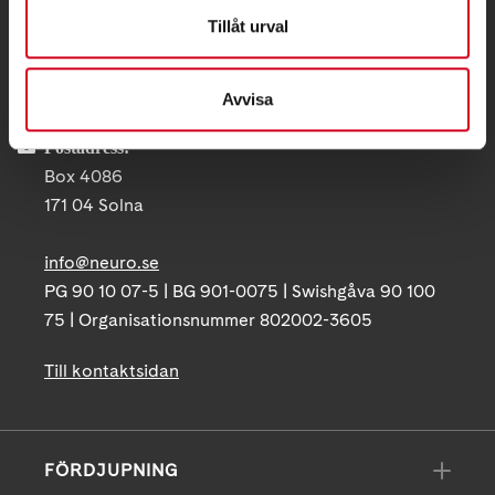
Tillåt urval
Besöksadress:
Ågatan 12 C, 172 62 Sundbyberg
Telefon:
08-677 70 10
Avvisa
Postadress:
Box 4086
171 04 Solna
info@neuro.se
PG 90 10 07-5 | BG 901-0075 | Swishgåva 90 100
75 | Organisationsnummer 802002-3605
Till kontaktsidan
FÖRDJUPNING