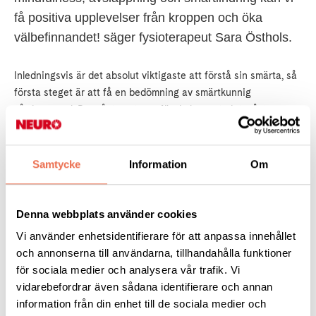
få positiva upplevelser från kroppen och öka
välbefinnandet! säger fysioterapeut Sara Östhols.
Inledningsvis är det absolut viktigaste att förstå sin smärta, så
första steget är att få en bedömning av smärtkunnig
vårdpersonal. Du måste veta varför du har ont, det måste
finnas en förklaring till varför du har den smärta du har, annars
är smärtan svår att hantera. Ta därför reda på vad du mår bra
av. Hitta dina strategier för att må så bra som möjligt, så att du
Samtycke
Information
Om
kan bibehålla det i ditt liv som du tycker är viktigt.
Denna webbplats använder cookies
Läs mer här:
https://neuro.se/artiklar/vaard-och-
rehabilitering/fysioterapeutens-tips-till-dig-som-lever-med-
Vi använder enhetsidentifierare för att anpassa innehållet
smaerta/
och annonserna till användarna, tillhandahålla funktioner
för sociala medier och analysera vår trafik. Vi
Den här informationen kommer från vår medlemstidning Reflex,
vidarebefordrar även sådana identifierare och annan
nummer 3 2024.
information från din enhet till de sociala medier och