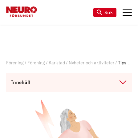
Till vår Facebook-sida
Sök
Förening
Förening
Karlstad
Nyheter och aktiviteter
Tips till dig som lever med smärta
Innehåll