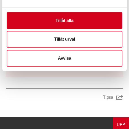
Du kan också läsa vår antagna diskrimineringspolicy här
nedanför!
Tillåt alla
Tillåt urval
Avvisa
Diskrimineringspolicy Neuro 2013.pdf
(92,6 KB)
Tipsa
UPP