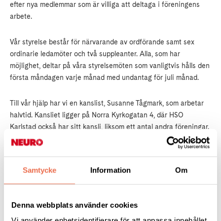
efter nya medlemmar som är villiga att deltaga i föreningens
arbete.
Vår styrelse består för närvarande av ordförande samt sex
ordinarie ledamöter och två suppleanter. Alla, som har
möjlighet, deltar på våra styrelsemöten som vanligtvis hålls den
första måndagen varje månad med undantag för juli månad.
Till vår hjälp har vi en kanslist, Susanne Tågmark, som arbetar
halvtid. Kansliet ligger på Norra Kyrkogatan 4, där HSO
Karlstad också har sitt kansli, liksom ett antal andra föreningar.
Föreningens aktiviteter och styrka bygger på, att vi alla
engagerar oss efter förmåga, kommer med tips, idéer och ett
Samtycke
Information
Om
eller flera "handtag". Vi i styrelsen är begränsade i våra
funktioner p.g.a. vår skruttighet och behöver hjälp och stöd för
att förverkliga många förslag. Det är inget fel på viljan, men
Denna webbplats använder cookies
sämre ställt med orken. Tillammans kan vi förverkliga mera och
Vi använder enhetsidentifierare för att anpassa innehållet