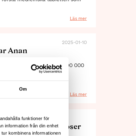
Läs mer
2025-01-10
sar Anan
 universitet, har mottagit 500 000
in forskning om
ftesjukan.
Om
Läs mer
andahålla funktioner för
os Sällsynta diagnoser
n information från din enhet
 tur kombinera informationen