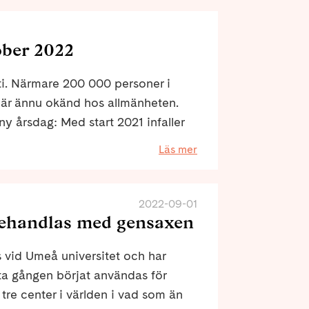
ober 2022
ti. Närmare 200 000 personer i
är ännu okänd hos allmänheten.
y årsdag: Med start 2021 infaller
 år.
Läs mer
2022-09-01
 behandlas med gensaxen
 vid Umeå universitet och har
sta gången börjat användas för
tre center i världen i vad som än