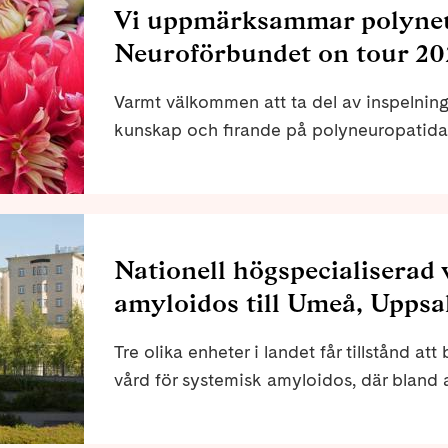
Vi uppmärksammar polyneur
Neuroförbundet on tour 20
Varmt välkommen att ta del av inspelnin
kunskap och firande på polyneuropatida
Neuroförbundet anordnade en halvdag m
polyneuropati och firade att Jenny Ljung
360 mil i Sverige för att uppmärksamma 
samla in pengar till vår verksamhet och g
Nationell högspecialiserad 
amyloidos till Umeå, Upps
Tre olika enheter i landet får tillstånd at
vård för systemisk amyloidos, där bland a
Akademiska sjukhuset i Uppsala, Karolins
Stockholm och Norrlands universitetssju