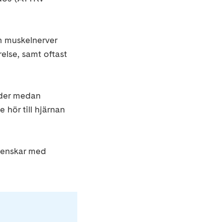
h muskelnerver
else, samt oftast
ader medan
 hör till hjärnan
svenskar med