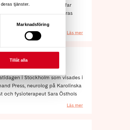
deras tjänster.
n till föreläsningar och träffar
för att anmäla sig finns i deras
Marknadsföring
Läs mer
Tillåt alla
ber 2024!
patidagen i Stockholm som visades i
mand Press, neurolog på Karolinska
st och fysioterapeut Sara Östhols
åda från Neuro Campus.
Läs mer