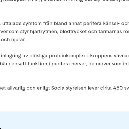
 uttalade symtom från bland annat perifera känsel- oc
er som styr hjärtrytmen, blodtrycket och tarmarnas rör
och njurar.
inlagring av olösliga proteinkomplex i kroppens vävn
är nedsatt funktion i perifera nerver, de nerver som inte
 allvarlig och enligt Socialstyrelsen lever cirka 450 
r