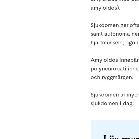
amyloidos).
Sjukdomen ger ofta
samt autonoma nerv
hjärtmuskeln, ögon 
Amyloidos innebär 
polyneuropati inneb
och ryggmärgen.
Sjukdomen är mycket
sjukdomen i dag.
Läs me