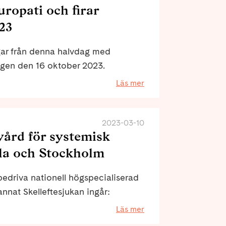
opati och firar
23
gar från denna halvdag med
gen den 16 oktober 2023.
ed föreläsningar om
Läs mer
berg kom i mål. Hon har cyklat
om neurologiska diagnoser och att
e stöd åt forskning.
2023-03-10
vård för systemisk
ala och Stockholm
t bedriva nationell högspecialiserad
nnat Skelleftesjukan ingår:
ka universitetssjukhuset i
Läs mer
khus i Umeå är de utvalda.