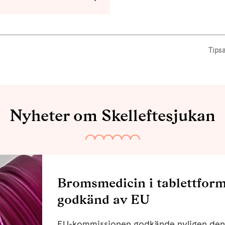
Tips
Nyheter om Skelleftesjukan
Bromsmedicin i tablettform
godkänd av EU
EU-kommissionen godkände nyligen den 