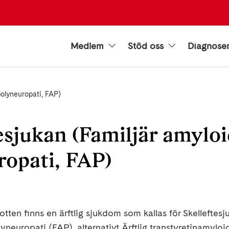
Medlem
Stöd oss
Diagnose
polyneuropati, FAP)
esjukan (Familjär amylo
ropati, FAP)
tten finns en ärftlig sjukdom som kallas för Skelleftesju
neuropati (FAP), alternativt Ärftlig transtyretinamylo