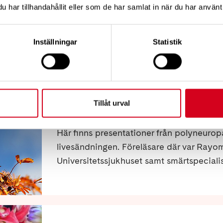
har tillhandahållit eller som de har samlat in när du har använt 
Riksförbundet Sällsynta diagnoser bjuder i
under hösten. Mer information och länkar 
kalendarium.
Inställningar
Statistik
Tillåt urval
Polyneuropatidagen 16 okto
Här finns presentationer från polyneuro
livesändningen. Föreläsare där var Rayo
Universitetssjukhuset samt smärtspeciali
och fysioterapeut Sandra Magnusson, b