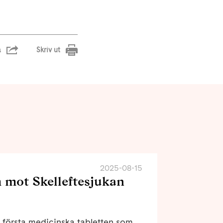
a
Skriv ut
2025-08-15
 mot Skelleftesjukan
första medicinska tabletten som