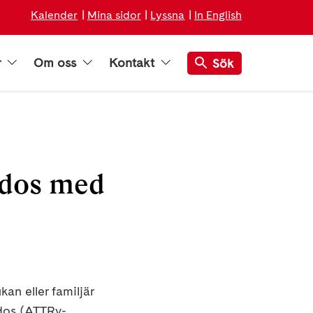
Kalender
Mina sidor
Lyssna
In English
r
Om oss
Kontakt
Sök
idos med
kan eller familjär
idos (ATTRv-