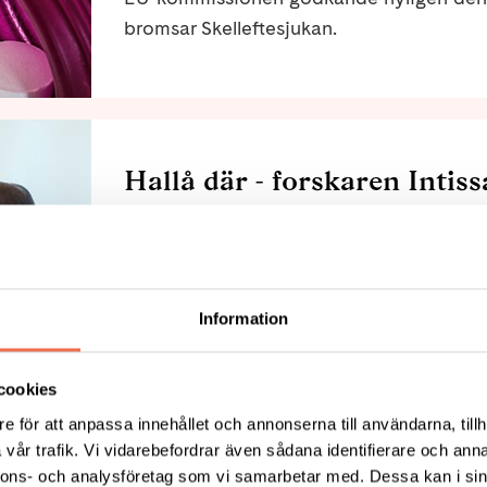
bromsar Skelleftesjukan.
Hallå där - forskaren Intis
Intissar Anan, professor vid Umeå
kronor från Neuroförbundet för s
Transtyretinamyloidos (ATTR) eller Skelle
Information
cookies
e för att anpassa innehållet och annonserna till användarna, tillh
Föreläsningar och träffar h
vår trafik. Vi vidarebefordrar även sådana identifierare och anna
nnons- och analysföretag som vi samarbetar med. Dessa kan i sin