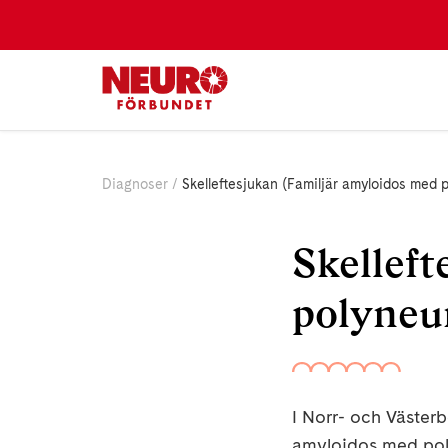
Diagnoser
Skelleftesjukan (Familjär amyloidos med 
Skelleft
polyneu
I Norr- och Västerbo
amyloidos med poly