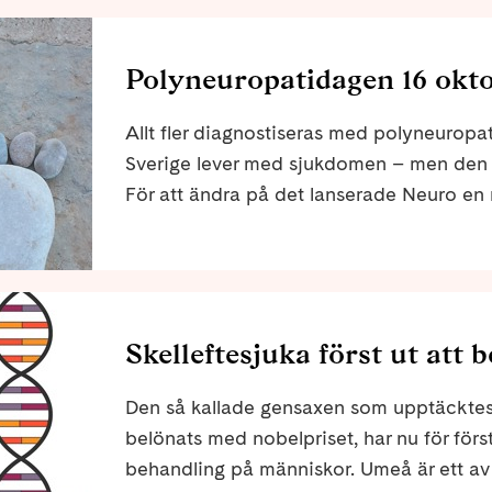
Polyneuropatidagen 16 okt
Allt fler diagnostiseras med polyneuropa
Sverige lever med sjukdomen – men den 
För att ändra på det lanserade Neuro en n
Polyneuropatidagen den 16 oktober varje
Skelleftesjuka först ut att
Den så kallade gensaxen som upptäcktes
belönats med nobelpriset, har nu för för
behandling på människor. Umeå är ett av 