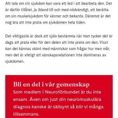
Att tala om sin sjukdom kan vara ett led i att bearbeta den. Det
är därför tillåtet, ja ibland till och med nödvändigt, att berätta
om sin muskelsjukdom för vänner och bekanta. Däremot är det
nog bra att inte prata om sjukdomen hela tiden.
Det viktigaste är dock att själv bestämma när man tycker det är
dags att prata eller för den delen att inte prata om den. Visst
kan det kännas skönt med människor som frågar hur man mår,
men det är viktigt att vänskapsrelationen inte domineras av
sjukdomen.
Bli en del i vår gemenskap
Som medlem i Neuroförbundet är du inte
ensam. Även om just din neuromuskulära
diagnos kanske är sällsynt så blir vi många
tillsammans.