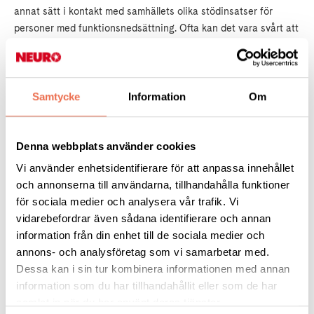
annat sätt i kontakt med samhällets olika stödinsatser för
personer med funktionsnedsättning. Ofta kan det vara svårt att
veta dels vad man har rätt till, samt på vilket sätt och av vem
detta stöd ska ges. En kurator i ditt NMD-team eller på
vårdcentralen kan vara en lämplig person för detta.
Samtycke
Information
Om
Livsomställning - en riskfaktor
Alla livsomställningar, som att man själv eller någon närstående
Denna webbplats använder cookies
får en allvarlig neurologisk diagnos, kan vara början på psykisk
Vi använder enhetsidentifierare för att anpassa innehållet
ohälsa som i värsta fall kan leda till självmord. Föreningen Mind
och annonserna till användarna, tillhandahålla funktioner
driver Självmordslinjen där hjälp finns att få för den som har
för sociala medier och analysera vår trafik. Vi
det tufft.
vidarebefordrar även sådana identifierare och annan
information från din enhet till de sociala medier och
Stöd från Neuroförbundet
annons- och analysföretag som vi samarbetar med.
Dessa kan i sin tur kombinera informationen med annan
information som du har tillhandahållit eller som de har
Neuroförbundet kan hjälpa till med juridisk rådgivning inom
samlat in när du har använt deras tjänster.