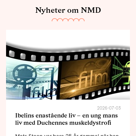
Nyheter om NMD
2026-07-03
Ibelins enastående liv – en ung mans
liv med Duchennes muskeldystrofi
Mats Steen var bara 25 år gammal när han