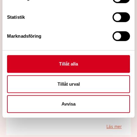
Statistik
Marknadsföring
Tillåt alla
2022-08-10
Träningsgrupper i Varberg och
Tillåt urval
Falkenberg under hösten 2022
Träningen är anpassad och du deltar efter
Avvisa
egen förmåga.
Läs mer