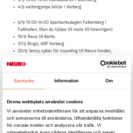
4/9 vattengympa börjar i Varberg
9/9 10:00-14:00 Sparbanksdagen Falkenberg i
Falkhallen,
(Kan du hjälpa till maila till föreningen)
16/9 Resa till Berte,
21/9 Bingo, ABF Varberg
20/9 Jenny cyklar för insamling till Neuro fonden,
Varbergs Torg, ca kl 15.00
30/9 10:00 Curling/pilkastning Varberg
Samtycke
Information
Om
3/10 Månadslunch Varberg, Zupperian
7/10 NEURO-dagen. 11:00-15:00 Varberg, Louise Hoffsen
kommer, Komedianten Varberg
(Kan du hjälpa till maila till
Denna webbplats använder cookies
föreningen)
28/10 13:00 Curling/pilkastning Varberg
Vi använder enhetsidentifierare för att anpassa innehållet
7/11 Månadslunch Falkenberg, Hamnkrogen
och annonserna till användarna, tillhandahålla funktioner
23/11 Bingo, ABF Varberg
för sociala medier och analysera vår trafik. Vi
25/11 Mattcurling och pilkastning, ABF Varberg
vidarebefordrar även sådana identifierare och annan