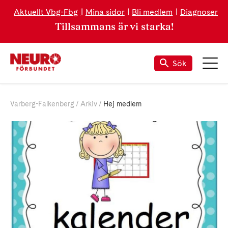
Aktuellt Vbg-Fbg
Mina sidor
Bli medlem
Diagnoser
Tillsammans är vi starka!
Sök
Varberg-Falkenberg
Arkiv
Hej medlem