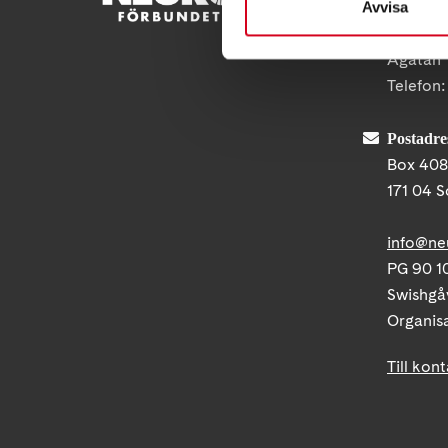
Avvisa
Besöksad
Ågatan 
Telefon
Postadre
Box 40
171 04 S
info@ne
PG 90 10
Swishgå
Organis
Till kon