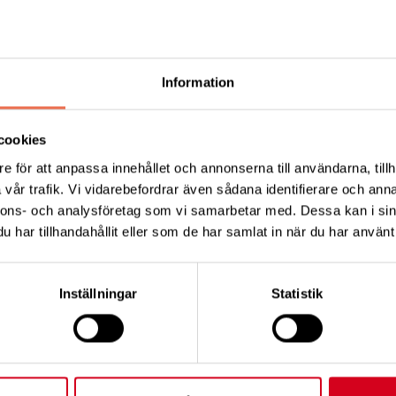
 medlemmarna. De sammanträder ca 10 ggr/år och fattar
Information
är intresserade att deltaga i föreningens arbete och
cookies
e för att anpassa innehållet och annonserna till användarna, tillh
vår trafik. Vi vidarebefordrar även sådana identifierare och anna
nnons- och analysföretag som vi samarbetar med. Dessa kan i sin
Tipsa
Skri
har tillhandahållit eller som de har samlat in när du har använt 
Inställningar
Statistik
KT
FÖRDJUPNING