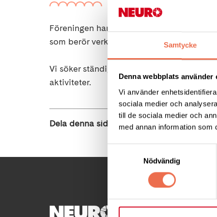
Föreningen har en styrelse som är vald av
som berör verksamheten.
Samtycke
Vi söker ständigt efter nya medlemmar som 
Denna webbplats använder 
aktiviteter.
Vi använder enhetsidentifierar
sociala medier och analysera 
till de sociala medier och a
Dela denna sida:
med annan information som du 
Samtyckesval
Nödvändig
KONTA