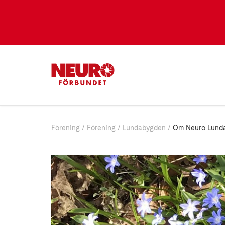
Förening
Förening
Lundabygden
Om Neuro Lund