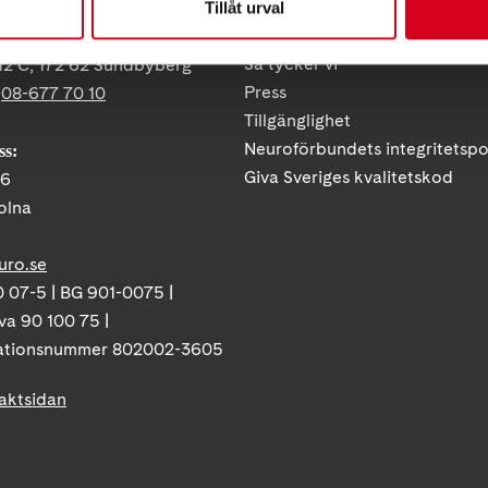
Tillåt urval
Vårt arbete
ress:
Så tycker vi
12 C, 172 62 Sundbyberg
Press
:
08-677 70 10
Tillgänglighet
Neuroförbundets integritetspo
ss:
Giva Sveriges kvalitetskod
86
olna
uro.se
 07-5 | BG 901-0075 |
va 90 100 75 |
ationsnummer 802002-3605
taktsidan