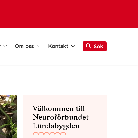
r
Om oss
Kontakt
Sök
Välkommen till
Neuroförbundet
Lundabygden