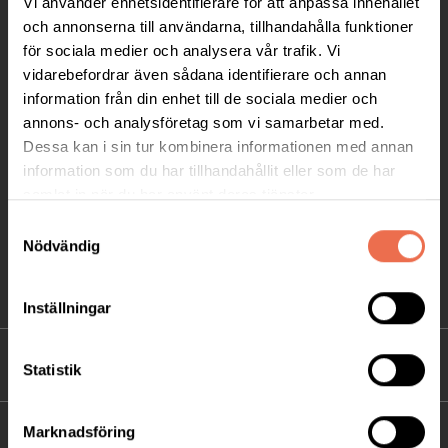
Vi använder enhetsidentifierare för att anpassa innehållet
Telefon:
08-677 70 10
och annonserna till användarna, tillhandahålla funktioner
för sociala medier och analysera vår trafik. Vi
Postadress:
vidarebefordrar även sådana identifierare och annan
Box 4086
information från din enhet till de sociala medier och
annons- och analysföretag som vi samarbetar med.
171 04 Solna
Dessa kan i sin tur kombinera informationen med annan
information som du har tillhandahållit eller som de har
info@neuro.se
samlat in när du har använt deras tjänster.
PG 90 10 07-5 | BG 901-0075 | Swishgåva 90 100
Samtyckesval
75 | Organisationsnummer 802002-3605
Nödvändig
Till kontaktsidan
Inställningar
FÖRDJUPNING
Statistik
Marknadsföring
FÖR MEDLEMMAR