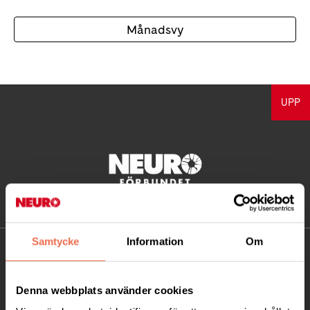
Månadsvy
UPP
Samtycke
Information
Om
KONTAKT
Besöksadress:
Denna webbplats använder cookies
Ågatan 12 C, 172 62 Sundbyberg