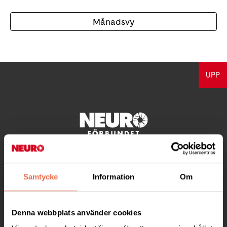
Månadsvy
UPP
Samtycke
Information
Om
KONTAKT
Besöksadress:
Denna webbplats använder cookies
Ågatan 12 C, 172 62 Sundbyberg