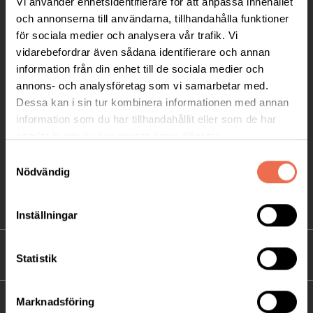
Vi använder enhetsidentifierare för att anpassa innehållet
Telefon:
08-677 70 10
och annonserna till användarna, tillhandahålla funktioner
för sociala medier och analysera vår trafik. Vi
Postadress:
vidarebefordrar även sådana identifierare och annan
Box 4086
information från din enhet till de sociala medier och
annons- och analysföretag som vi samarbetar med.
171 04 Solna
Dessa kan i sin tur kombinera informationen med annan
information som du har tillhandahållit eller som de har
info@neuro.se
samlat in när du har använt deras tjänster.
PG 90 10 07-5 | BG 901-0075 | Swishgåva 90 100
Samtyckesval
75 | Organisationsnummer 802002-3605
Nödvändig
Till kontaktsidan
Inställningar
FÖRDJUPNING
Statistik
Marknadsföring
FÖR MEDLEMMAR