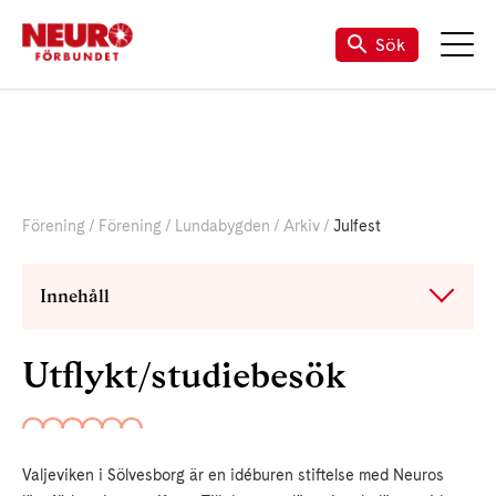
Sök
Förening
Förening
Lundabygden
Arkiv
Julfest
Innehåll
Utflykt/studiebesök
Valjeviken i Sölvesborg är en idéburen stiftelse med Neuros