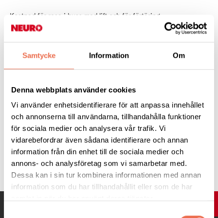
Kostnad för resa i buss med lift och för förtäring:
300:- för medlem och 400:- för icke-medlem
Samtycke
Information
Om
Anmäl dig senast måndagen den 22 maj!
Denna webbplats använder cookies
Tel 046-15 70 57, e-post: lundabygden@neuro.se
Vi använder enhetsidentifierare för att anpassa innehållet
och annonserna till användarna, tillhandahålla funktioner
för sociala medier och analysera vår trafik. Vi
vidarebefordrar även sådana identifierare och annan
information från din enhet till de sociala medier och
Tipsa
annons- och analysföretag som vi samarbetar med.
Dessa kan i sin tur kombinera informationen med annan
information som du har tillhandahållit eller som de har
samlat in när du har använt deras tjänster.
UPP
Samtyckesval