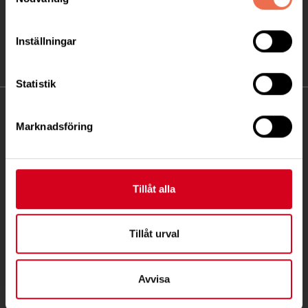
Inställningar
Statistik
KONTAKT
Marknadsföring
Besöksadress:
Ågatan 12 C, 172 62 Sundbyberg
Telefon:
08-677 70 10
Tillåt alla
Postadress:
Tillåt urval
Box 4086
171 04 Solna
Avvisa
info@neuro.se
PG 90 10 07-5 | BG 901-0075 | Swishgåva 90 100