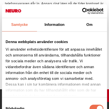
telefonsvararen går in. Annars ring igen på de tider kontoret är
öppet).
Förskottsbetalning i samband med anmälan via Swish 123 650
Samtycke
Information
Om
61 82 eller PlusGiro 4310954-5. Kontanter kan mottagas i
undantagsfall.
Denna webbplats använder cookies
Märk Betalningen med ”Namn och Livets Museum”. Tel 046-15
Vi använder enhetsidentifierare för att anpassa innehållet
70 57, e-post:
lundabygden@neuro.se
och annonserna till användarna, tillhandahålla funktioner
för sociala medier och analysera vår trafik. Vi
vidarebefordrar även sådana identifierare och annan
Tipsa
information från din enhet till de sociala medier och
annons- och analysföretag som vi samarbetar med.
Dessa kan i sin tur kombinera informationen med annan
information som du har tillhandahållit eller som de har
UPP
samlat in när du har använt deras tjänster.
Samtyckesval
Nödvändig