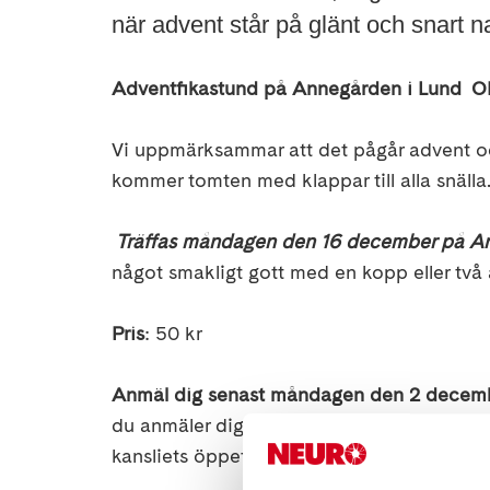
när advent står på glänt och snart nal
Adventfikastund på Annegården i Lun
Vi uppmärksammar att det pågår advent och 
kommer tomten med klappar till alla snälla
Träffas måndagen den 16 december på A
något smakligt gott med en kopp eller två a
Pris
: 50 kr
Anmäl dig senast måndagen den 2 decemb
du anmäler dig via telefon, tänk på att tala
kansliets öppettider). E-post:
lundabygde