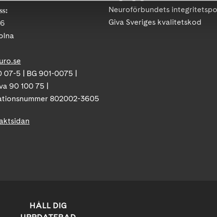
Neuroförbundets integritetspo
ss:
Giva Sveriges kvalitetskod
86
olna
uro.se
 07-5 | BG 901-0075 |
va 90 100 75 |
ationsnummer 802002-3605
taktsidan
HÅLL DIG