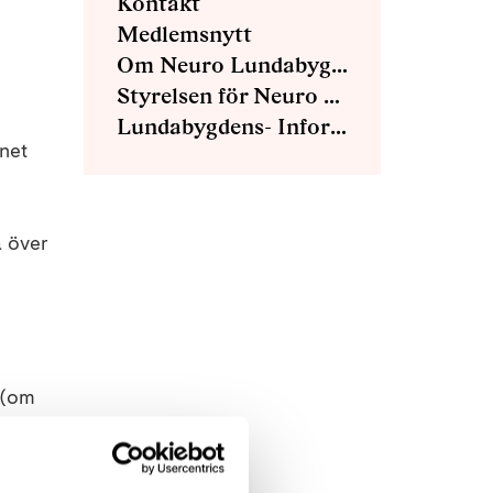
Kontakt
Medlemsnytt
Om Neuro Lundabygden
Styrelsen för Neuro Lundabygden
Lundabygdens- Informations blad
rnet
a över
, (om