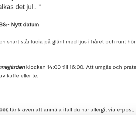
kas det jul.. ”
d OBS:- Nytt datum
snart står lucia på glänt med ljus i håret och runt hö
.
nnegården
klockan 14:00 till 16:00. Att umgås och prat
v kaffe eller te.
er,
tänk även att anmäla ifall du har allergi, via e-post
 tydligt om telefonsvararen går in. Annars ring igen, på
n@neuro.se
T
el: 046 – 15 70 57.