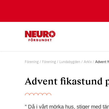
Förening
Förening
Lundabygden
Arkiv
Advent f
Advent fikastund 
” Då i vårt mörka hus, stiger med tä