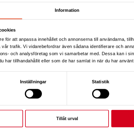
d med anmälan
, till vårt Swish 123 650 61 82 eller Plus Gir
Information
namn och adventsfika”.
cookies
e för att anpassa innehållet och annonserna till användarna, tillh
Tipsa
Skri
vår trafik. Vi vidarebefordrar även sådana identifierare och anna
nnons- och analysföretag som vi samarbetar med. Dessa kan i sin
har tillhandahållit eller som de har samlat in när du har använt 
Inställningar
Statistik
KT
FÖRDJUPNING
Vårt arbete
ress:
Så tycker vi
12 C, 172 62 Sundbyberg
Tillåt urval
Press
:
08-677 70 10
Tillgänglighet