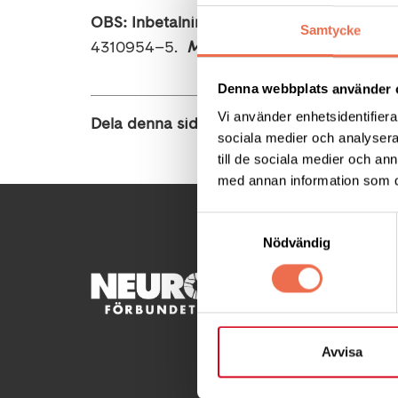
OBS: Inbetalningen skall göras i samban
Samtycke
4310954–5.
Märk betalningen med ”ditt 
Denna webbplats använder 
Vi använder enhetsidentifierar
Dela denna sida:
sociala medier och analysera 
till de sociala medier och a
med annan information som du 
Samtyckesval
Nödvändig
KONTA
Besöksad
Ågatan 
Avvisa
Telefon