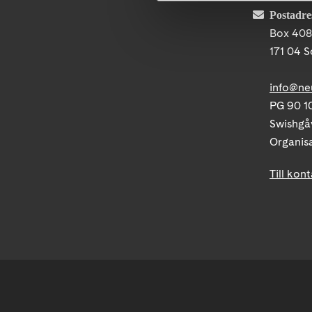
Postadre
Box 40
171 04 S
info@ne
PG 90 10
Swishgå
Organis
Till kon