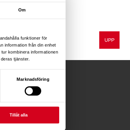
o
Om
andahålla funktioner för
UPP
v ut
n information från din enhet
 tur kombinera informationen
deras tjänster.
Marknadsföring
FÖR MEDLEMMAR
Förening
Diagnosstöd
Tillåt alla
Anhörigstöd
Juridiskt stöd