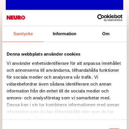
2024-09-17
Samtycke
Information
Om
Denna webbplats använder cookies
2024-09-17
Vi använder enhetsidentifierare för att anpassa innehållet
AKTIVITETER I LÄNET
och annonserna till användarna, tillhandahålla funktioner
för sociala medier och analysera vår trafik. Vi
Läs mer
vidarebefordrar även sådana identifierare och annan
information från din enhet till de sociala medier och
annons- och analysföretag som vi samarbetar med.
Dessa kan i sin tur kombinera informationen med annan
information som du har tillhandahållit eller som de har
samlat in när du har använt deras tjänster.
Samtyckesval