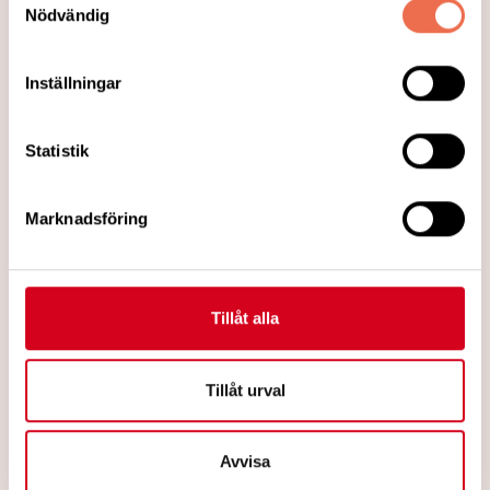
Nödvändig
Inställningar
2023-10-02
Statistik
"Är patienten rustad för E-hälsa?"
Neuro Uppsala-Knivsta bjuder in till
Marknadsföring
konferens om årets Neurorapport 2023,
”Är patienten rustad för E-hälsa?”
Tillåt alla
Läs mer
Tillåt urval
Avvisa