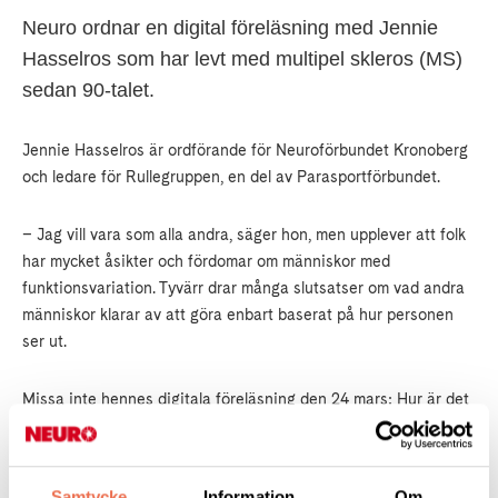
Neuro ordnar en digital föreläsning med Jennie
Hasselros som har levt med multipel skleros (MS)
sedan 90-talet.
Jennie Hasselros är ordförande för Neuroförbundet Kronoberg
och ledare för Rullegruppen, en del av Parasportförbundet.
– Jag vill vara som alla andra, säger hon, men upplever att folk
har mycket åsikter och fördomar om människor med
funktionsvariation. Tyvärr drar många slutsatser om vad andra
människor klarar av att göra enbart baserat på hur personen
ser ut.
Missa inte hennes digitala föreläsning den 24 mars: Hur är det
att leva med en kronisk sjukdom och hur är synen på
funktionsvariationer och hjälpmedel i samhället?
Samtycke
Information
Om