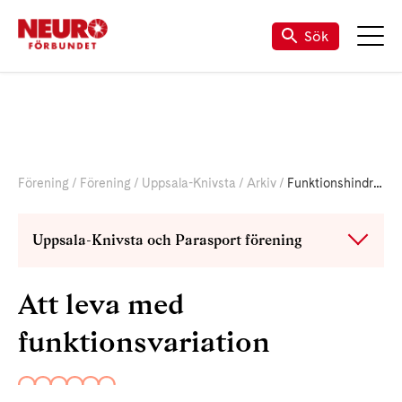
Sök
Förening
Förening
Uppsala-Knivsta
Arkiv
Funktionshindrad
Uppsala-Knivsta och Parasport förening
Att leva med
funktionsvariation