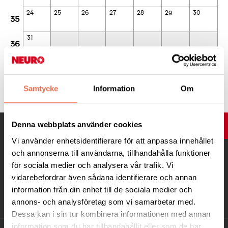
24
25
26
27
28
29
30
35
31
36
Dagar som är fetmarkerade och med färg-prick har aktiviteter.
Klicka på en dag för att se dessa aktiviteter.
Samtycke
Information
Om
Denna webbplats använder cookies
UPP
Vi använder enhetsidentifierare för att anpassa innehållet
och annonserna till användarna, tillhandahålla funktioner
för sociala medier och analysera vår trafik. Vi
vidarebefordrar även sådana identifierare och annan
information från din enhet till de sociala medier och
annons- och analysföretag som vi samarbetar med.
Dessa kan i sin tur kombinera informationen med annan
information som du har tillhandahållit eller som de har