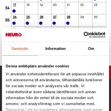
17
18
19
20
21
22
23
34
24
25
26
27
28
29
30
35
31
36
Dagar som är fetmarkerade och med färg-prick har aktiviteter.
Samtycke
Information
Om
Klicka på en dag för att se dessa aktiviteter.
Denna webbplats använder cookies
UPP
Vi använder enhetsidentifierare för att anpassa innehållet
och annonserna till användarna, tillhandahålla funktioner
för sociala medier och analysera vår trafik. Vi
vidarebefordrar även sådana identifierare och annan
information från din enhet till de sociala medier och
annons- och analysföretag som vi samarbetar med.
Dessa kan i sin tur kombinera informationen med annan