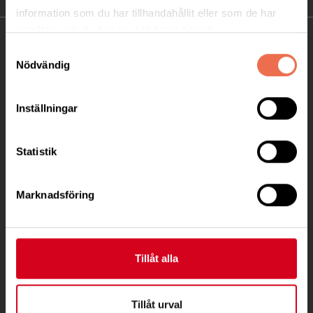
information som du har tillhandahållit eller som de har
samlat in när du har använt deras tjänster.
KONTAKT
Samtyckesval
Nödvändig
Besöksadress:
Ågatan 12 C, 172 62 Sundbyberg
Inställningar
Telefon:
08-677 70 10
Postadress:
Statistik
Box 4086
171 04 Solna
Marknadsföring
info@neuro.se
PG 90 10 07-5 | BG 901-0075 | Swishgåva 90 100
Tillåt alla
75 | Organisationsnummer 802002-3605
Till kontaktsidan
Tillåt urval