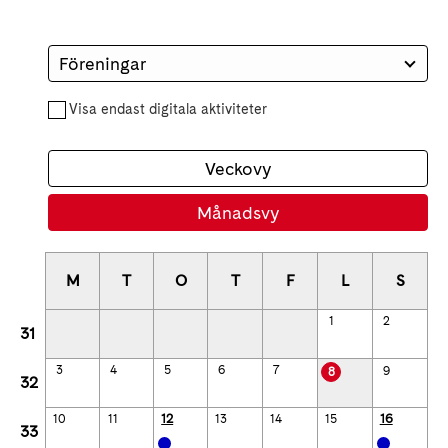
Föreningar
Visa endast digitala aktiviteter
Veckovy
Månadsvy
M
T
O
T
F
L
S
1
2
31
3
4
5
6
7
9
8
32
12
16
10
11
13
14
15
33