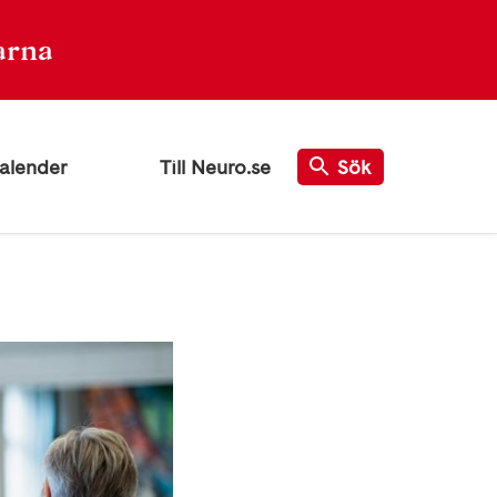
arna
alender
Till Neuro.se
Sök