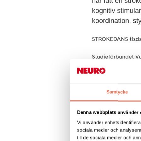
har fått en stro
kognitiv stimula
koordination, sty
STROKEDANS tisdage
Studieförbundet V
Kostnad EJ medlem
www.sv.se/studio11
Samtycke
Frågor: Therese Fr
Denna webbplats använder 
Vi använder enhetsidentifierar
sociala medier och analysera 
till de sociala medier och a