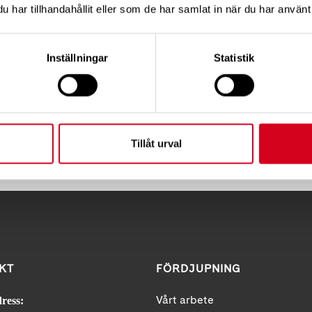
edan för mer information
har tillhandahållit eller som de har samlat in när du har använt 
 med stroke
Inställningar
Statistik
euro Jönköping regionförbund
Tips
Tillåt urval
KT
FÖRDJUPNING
Vårt arbete
ress: