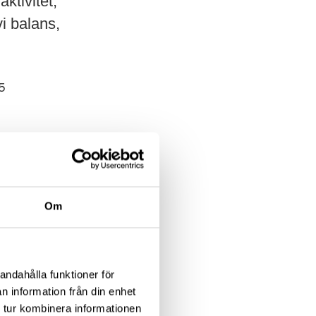
ktivitet,
vi balans,
5
g
mälan:
Om
andahålla funktioner för
n information från din enhet
 tur kombinera informationen