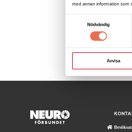
Klicka på länken n
med annan information som du 
Samtyckesval
Neurodans för dig
Nödvändig
Arrangeras av N
Dela denna sida:
Avvisa
KONTA
Besöksad