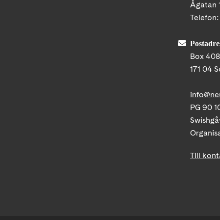
Ågatan 
Telefon
Postadre
Box 40
171 04 S
info@ne
PG 90 10
Swishgå
Organis
Till kon