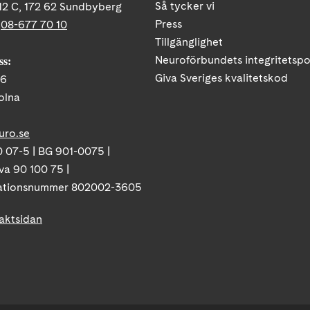
Så tycker vi
12 C, 172 62 Sundbyberg
Press
:
08-677 70 10
Tillgänglighet
Neuroförbundets integritetspo
ss:
Giva Sveriges kvalitetskod
86
olna
uro.se
 07-5 | BG 901-0075 |
va 90 100 75 |
ationsnummer 802002-3605
taktsidan