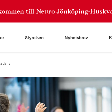
kommen till Neuro Jönköping-Huskv
er
Styrelsen
Nyhetsbrev
K
kedans