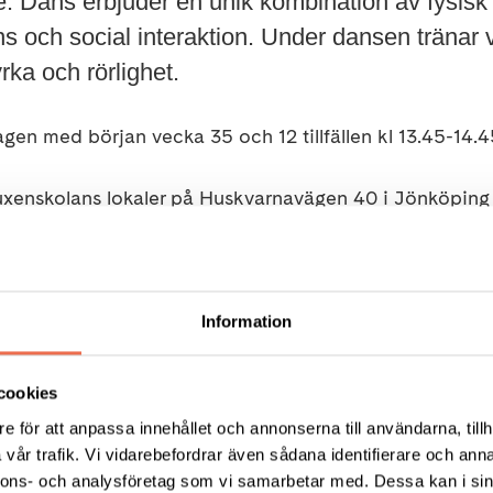
ke. Dans erbjuder en unik kombination av fysisk a
ns och social interaktion. Under dansen tränar 
rka och rörlighet.
n med början vecka 35 och 12 tillfällen kl 13.45-14.4
uxenskolans lokaler på Huskvarnavägen 40 i Jönköpin
 i Neuro 750 kr. Medlemmar betalar endast 300 kr. An
Vid anmälan ange i noteringsfältet att du är medlem!
Information
öberg, 0704-313912, therese.froberg@sv.se
cookies
e för att anpassa innehållet och annonserna till användarna, tillh
vår trafik. Vi vidarebefordrar även sådana identifierare och anna
nnons- och analysföretag som vi samarbetar med. Dessa kan i sin