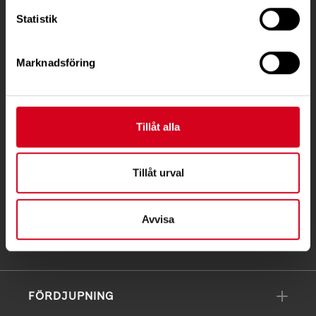
Besöksadress:
Statistik
Ågatan 12 C, 172 62 Sundbyberg
Telefon:
08-677 70 10
Marknadsföring
Postadress:
Box 4086
171 04 Solna
Tillåt alla
info@neuro.se
Tillåt urval
PG 90 10 07-5 | BG 901-0075 | Swishgåva 90 100
75 | Organisationsnummer 802002-3605
Avvisa
Till kontaktsidan
FÖRDJUPNING