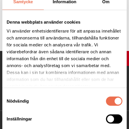
Samtycke
Information
Om
Anmälan:
Senast 1/8 till Johanna Soininen. Sms 072-544 31 00
Denna webbplats använder cookies
Vi använder enhetsidentifierare för att anpassa innehållet
Tipsa
och annonserna till användarna, tillhandahålla funktioner
för sociala medier och analysera vår trafik. Vi
vidarebefordrar även sådana identifierare och annan
information från din enhet till de sociala medier och
UPP
annons- och analysföretag som vi samarbetar med.
Dessa kan i sin tur kombinera informationen med annan
information som du har tillhandahållit eller som de har
samlat in när du har använt deras tjänster.
Samtyckesval
Nödvändig
Inställningar
KONTAKT