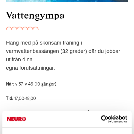
Vattengympa
Häng med på skonsam träning i
varmvattenbassängen (32 grader) där du jobbar
utifrån dina
egna förutsättningar.
När
: v 37-v 46 (10 gånger)
Tid
: 17,00-18,00
Var
: Värnamo sjukhus, Rehab bassängen våning 2
Kostnad:
700 sek/termin (ej medlem 1000 sek/termin)