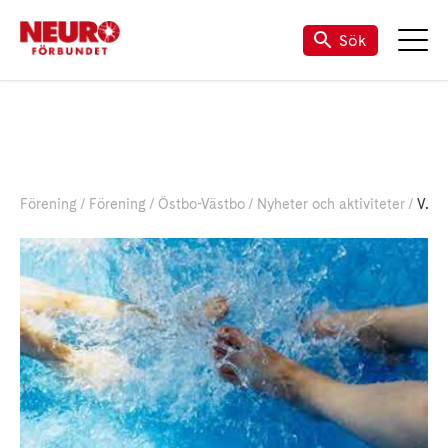
Sök
Förening
Förening
Östbo-Västbo
Nyheter och aktiviteter
Vattengympa